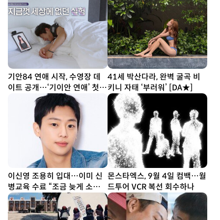
기안84 연애 시작, 수영장 데
41세 박산다라, 완벽 굴곡 비
이트 공개…‘기이안 연애’ 첫
키니 자태 ‘부러워’ [DA★]
티저
이신영 조용히 입대…이미 신
몬스타엑스, 9월 4일 컴백…월
병교육 수료 “조금 늦게 소식
드투어 VCR 복선 회수하나
전해 죄송”