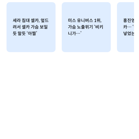
세라 침대 셀카, 엎드
미스 유니버스 1위,
홍진영, 
려서 셀카 가슴 보일
가슴 노출위기 ‘비키
카… ‘
듯 말듯 ‘아찔’
니가…’
넣었는데