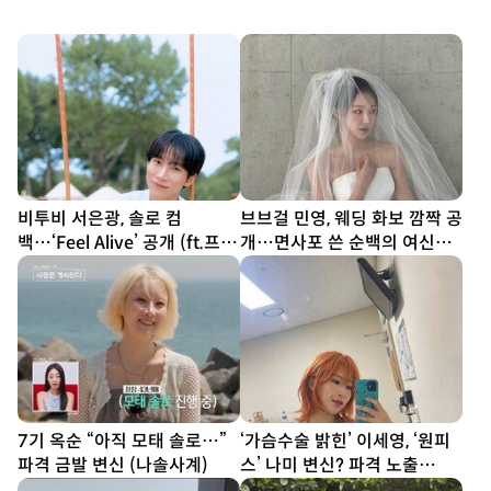
비투비 서은광, 솔로 컴
브브걸 민영, 웨딩 화보 깜짝 공
백…‘Feel Alive’ 공개 (ft.프니
개…면사포 쓴 순백의 여신
엘)
[DA★]
7기 옥순 “아직 모태 솔로…”
‘가슴수술 밝힌’ 이세영, ‘원피
파격 금발 변신 (나솔사계)
스’ 나미 변신? 파격 노출
[DA★]