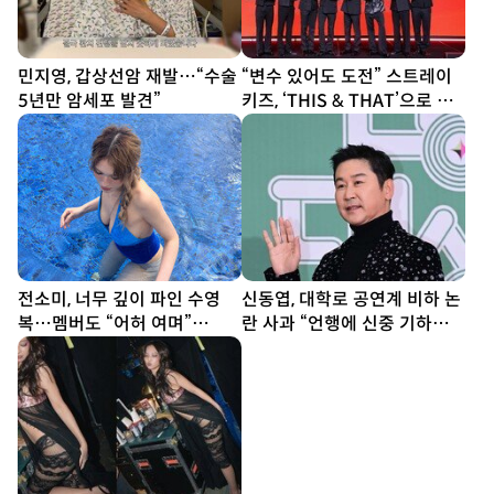
민지영, 갑상선암 재발…“수술
“변수 있어도 도전” 스트레이
5년만 암세포 발견”
키즈, ‘THIS & THAT’으로 보
여줄 새 얼굴 [종합]
전소미, 너무 깊이 파인 수영
신동엽, 대학로 공연계 비하 논
복…멤버도 “어허 여며”
란 사과 “언행에 신중 기하겠
[DA★]
다”