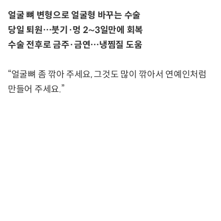
얼굴 뼈 변형으로 얼굴형 바꾸는 수술
당일 퇴원…붓기·멍 2∼3일만에 회복
수술 전후로 금주·금연…냉찜질 도움
“얼굴뼈 좀 깎아 주세요, 그것도 많이 깎아서 연예인처럼
만들어 주세요.”