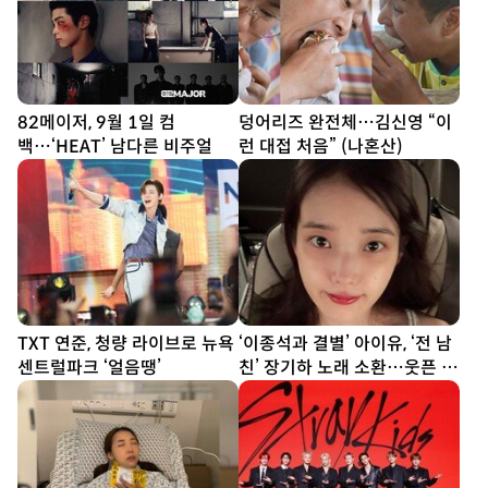
82메이저, 9월 1일 컴
덩어리즈 완전체…김신영 “이
백…‘HEAT’ 남다른 비주얼
런 대접 처음” (나혼산)
TXT 연준, 청량 라이브로 뉴욕
‘이종석과 결별’ 아이유, ‘전 남
센트럴파크 ‘얼음땡’
친’ 장기하 노래 소환…웃픈 타
이밍