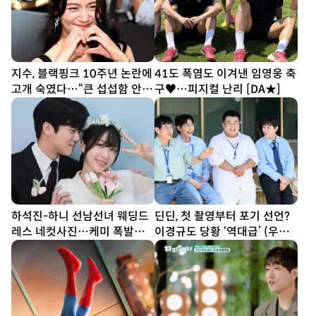
지수, 블랙핑크 10주년 논란에
41도 폭염도 이겨낸 임영웅 축
고개 숙였다…“큰 섭섭함 안겨
구♥…피지컬 난리 [DA★]
미안해” [SD톡톡]
하석진-하니 선남선녀 웨딩드
딘딘, 첫 촬영부터 포기 선언?
레스 네컷사진…케미 폭발
이경규도 당황 ‘역대급’ (우리
[DA★]
동네 전성시대)