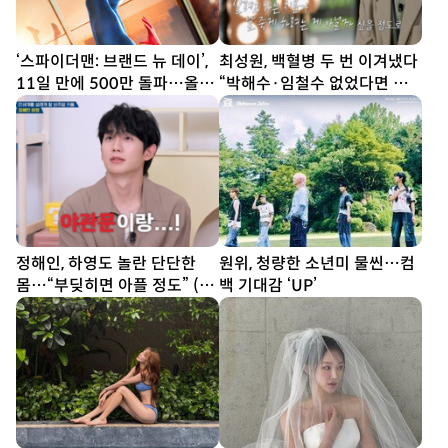
‘스파이더맨: 브랜드 뉴 데이’,
최성원, 백혈병 두 번 이겨냈다
11일 만에 500만 돌파…올해
“박해수·임철수 없었다면 텅
최단 기록
빈 삶”
정해인, 하영도 놀란 단단한
원위, 청량한 소년미 물씬…컴
몸…“부딪히면 아플 정도” (옥
백 기대감 ‘UP’
문아)