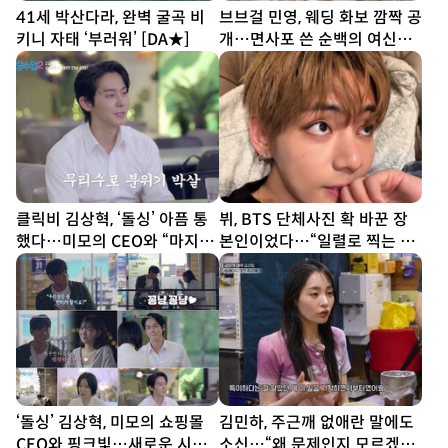
41세 박산다라, 완벽 굴곡 비
브브걸 민영, 웨딩 화보 깜짝 공
키니 자태 ‘부러워’ [DA★]
개…면사포 쓴 순백의 여신
[DA★]
클릭비 김상혁, ‘돌싱’ 아픔 통
뷔, BTS 단체사진 확 바꾼 장
했다…미모의 CEO와 “마지막
본인이었다…“일렬로 찍는 거
까지 내 편” 공감 (신랑수업2)
재미없어”
‘돌싱’ 김상혁, 미모의 쇼핑몰
김민하, 주근깨 없애란 말에도
CEO와 핑크빛…새로운 시작
소신…“왜 문제인지 모르겠다”