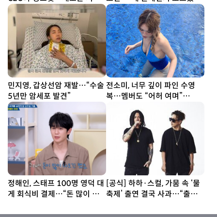
(신랑수업2)
(전현무계획4)
민지영, 갑상선암 재발…“수술
전소미, 너무 깊이 파인 수영
5년만 암세포 발견”
복…멤버도 “어허 여며”
[DA★]
정해인, 스태프 100명 영덕 대
[공식] 하하·스컬, 가뭄 속 ‘물
게 회식비 결제…“돈 많이 나
축제’ 출연 결국 사과…“출연
오긴 했다”
료 전액 기부”