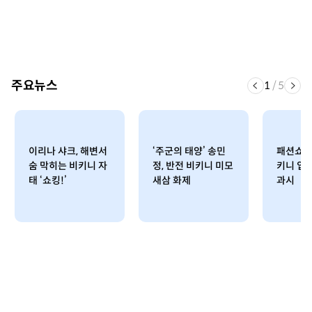
주요뉴스
1
/
5
이리나 샤크, 해변서
‘주군의 태양’ 송민
패션쇼 모
숨 막히는 비키니 자
정, 반전 비키니 미모
키니 입
태 ‘쇼킹!’
새삼 화제
과시