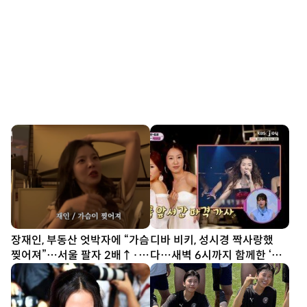
장재인, 부동산 엇박자에 “가슴
디바 비키, 성시경 짝사랑했
찢어져”…서울 팔자 2배↑·김
다…새벽 6시까지 함께한 ‘설
포는 ↓
렁탕 엔딩’(힛트쏭)