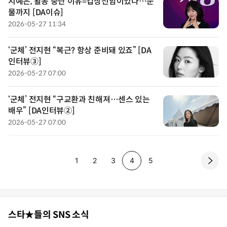
지예은, 활동 중단 이유=갑상선암이었다…눈
물까지 [DA이슈]
2026-05-27 11:34
‘군체’ 전지현 “복근? 항상 준비돼 있죠” [DA
인터뷰③]
2026-05-27 07:00
‘군체’ 전지현 “구교환과 친해져…센스 있는
배우” [DA인터뷰②]
2026-05-27 07:00
page
page
page
page
page
1
2
3
4
5
스타★들의 SNS 소식