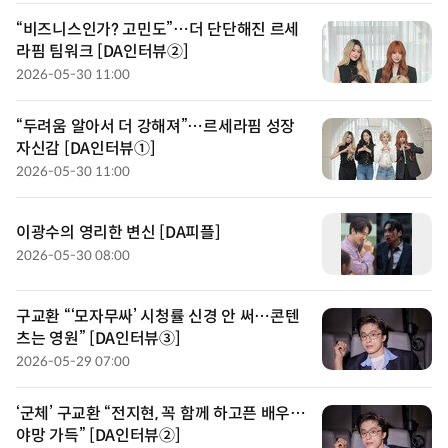
“비즈니스인가? 고민도”…더 단단해진 르세
라핌 팀워크 [DA인터뷰②]
2026-05-30 11:00
“두려움 알아서 더 강해져”…르세라핌 성장
자신감 [DA인터뷰①]
2026-05-30 11:00
이광수의 영리한 변신 [DA피플]
2026-05-30 08:00
구교환 “‘모자무싸’ 시청률 신경 안 써…콘텐
츠는 영원” [DA인터뷰③]
2026-05-29 07:00
‘군체’ 구교환 “전지현, 꼭 함께 하고픈 배우…
야망 가득” [DA인터뷰②]