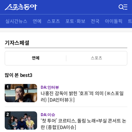
실시간뉴스
연예
스포츠
포토·화보
전국
아이돌픽
기자스페셜
연예
스포츠
많이 본 best3
1
DA:인터뷰
나홍진 감독이 밝힌 ‘호프’의 의미 (※스포일
러) [DA인터뷰③]
2
DA:이슈
‘첫 투어’ 코르티스, 돌림 노래+부실 콘서트 논
란 (종합)[DA이슈]