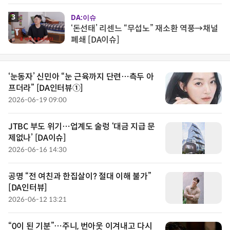
3
DA:이슈
‘돈선태’ 리센느 “무섭노” 재소환 역풍→채널
폐쇄 [DA이슈]
‘눈동자’ 신민아 “눈 근육까지 단련…측두 아
프더라” [DA인터뷰①]
2026-06-19 09:00
JTBC 부도 위기…업계도 술렁 ‘대금 지급 문
제없나’ [DA이슈]
2026-06-16 14:30
공명 “전 여친과 한집살이? 절대 이해 불가”
[DA인터뷰]
2026-06-12 13:21
“0이 된 기분”…주니, 번아웃 이겨내고 다시