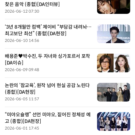
찾은 음악 (종합)[DA인터뷰]
2026-06-12 07:30
‘3년 8개월만 컴백’ 제이비 “부담감 내려놔…
최고보단 최선” (종합)[DA현장]
2026-06-10 14:56
배용준♥박수진, 두 자녀와 싱가포르서 포착
[DA이슈]
2026-06-09 09:48
논란의 ‘참교육’, 원작 넘어 현실 공감 노린다
(종합)[DA현장]
2026-06-05 11:57
“미야오슐랭” 선언 미야오, 짙어진 정체성 예
고 (종합)[DA현장]
2026-06-01 17:45