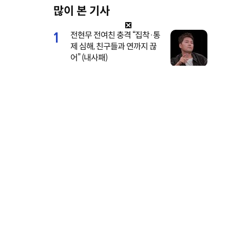
많이 본 기사
M
u
1
전현무 전여친 충격 “집착·통
t
제 심해, 친구들과 연까지 끊
e
어” (내사패)
2
기안84 연애 시작, 수영장 데
이트 공개…‘기이안 연애’ 첫
티저
3
서장훈, 28억에 산 양재역 초
역세권 건물 450억에 내놨다
4
지성, 경찰에 연행돼 충격…
‘간헐적 가족’ 절규 (아파트)