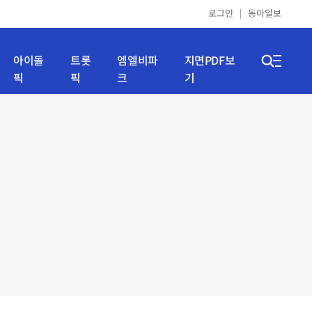
로그인
동아일보
아이돌
트롯
엠엘비파
지면PDF보
픽
픽
크
기