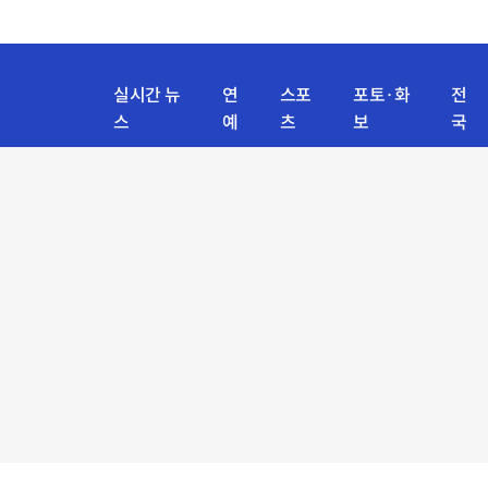
실시간 뉴
연
스포
포토·화
전
스
예
츠
보
국