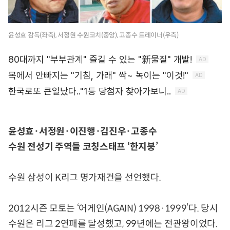
윤성효 감독(좌측), 서정원 수원코치(중앙), 고종수 트레이너(우측)
윤성효·서정원·이진행·김진우·고종수
수원 전성기 주역들 코칭스태프 ‘한지붕’
수원 삼성이 K리그 명가재건을 선언했다.
2012시즌 모토는 ‘어게인(AGAIN) 1998·1999’다. 당시
수원은 리그 2연패를 달성했고, 99년에는 전관왕이었다.