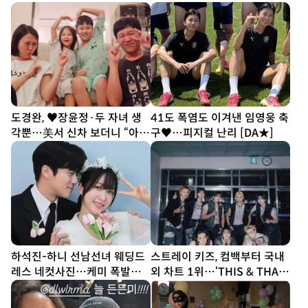
기간
(놀뭐)
도경완, ♥장윤정·두 자녀 생
41도 폭염도 이겨낸 임영웅 축
각뿐…美서 신차 보더니 “아빠
구♥…피지컬 난리 [DA★]
열심히 할게” [SD톡톡]
하석진-하니 선남선녀 웨딩드
스트레이 키즈, 컴백부터 국내
레스 네컷사진…케미 폭발
외 차트 1위…‘THIS & THAT’
[DA★]
흥행 시동