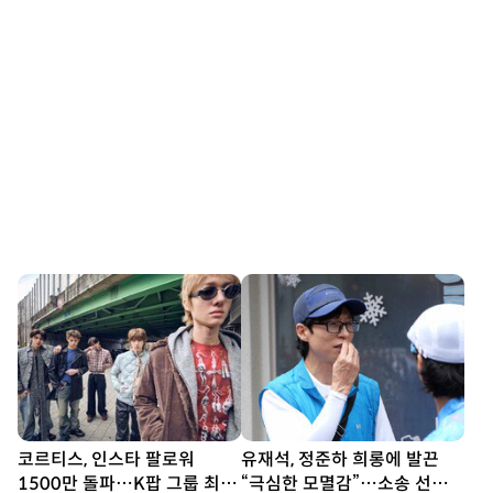
코르티스, 인스타 팔로워
유재석, 정준하 희롱에 발끈
1500만 돌파…K팝 그룹 최단
“극심한 모멸감”…소송 선언