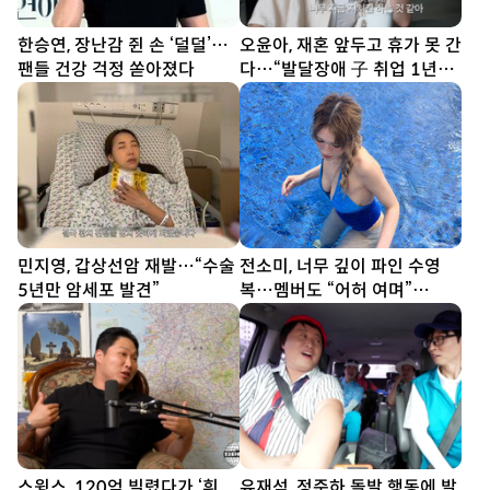
한승연, 장난감 쥔 손 ‘덜덜’…
오윤아, 재혼 앞두고 휴가 못 간
팬들 건강 걱정 쏟아졌다
다…“발달장애 子 취업 1년
차” [SD톡톡]
민지영, 갑상선암 재발…“수술
전소미, 너무 깊이 파인 수영
5년만 암세포 발견”
복…멤버도 “어허 여며”
[DA★]
스윙스, 120억 빌렸다가 ‘휘
유재석, 정준하 돌발 행동에 발