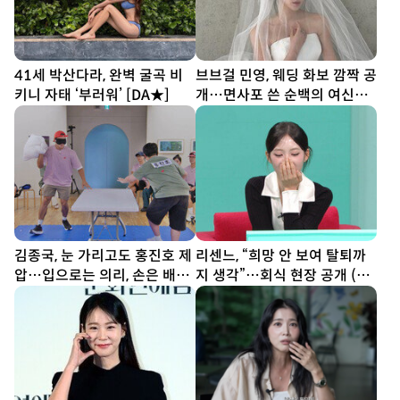
41세 박산다라, 완벽 굴곡 비
브브걸 민영, 웨딩 화보 깜짝 공
키니 자태 ‘부러워’ [DA★]
개…면사포 쓴 순백의 여신
[DA★]
김종국, 눈 가리고도 홍진호 제
리센느, “희망 안 보여 탈퇴까
압…입으로는 의리, 손은 배신
지 생각”…회식 현장 공개 (전
(런닝맨)
참시)