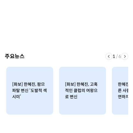
주요뉴스
1
/
6
[화보] 한혜진, 팜므
[화보] 한혜진, 고혹
한혜진, 
파탈 변신 ‘도발적 섹
적인 클럽의 여왕으
른 사람과
시미’
로 변신
연하지!”