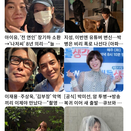
아이유, ‘전 연인’ 장기하 소환
지성, 이번엔 유튜버 변신…박
→‘나저씨’ 8년 의리…“늘 든
병은 비리 폭로 나선다 (아파
든” [SD톡톡]
트)
이재용·주상욱, ‘김부장’ 악역
[공식] 박미선, 암 투병→방송
끼리 이제야 만났다…“촬영 땐
복귀 이어 새 출발…큐브와 6
한 번도 못 봐” [SD셀픽]
년 동행 끝