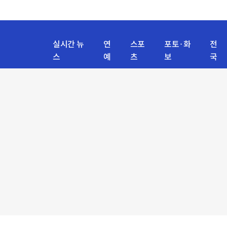
실시간 뉴
연
스포
포토·화
전
스
예
츠
보
국