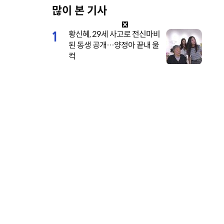
많이 본 기사
M
u
1
황신혜, 29세 사고로 전신마비
t
된 동생 공개…양정아 끝내 울
e
컥
2
전소미, 너무 깊이 파인 수영
복…멤버도 “어허 여며” [DA
★]
3
[포토] 김진우 구슬
이서진이 또…은밀한 개인 일
[포토] 선동열 감독
[포토] 한승혁 ‘
정까지 톱스타 수발 재출격
땀 ‘올해는 다르다’
‘한기주 잘 하나?’
가 KIA의 몸짱’
(비서진)
4
브브걸 민영, 웨딩 화보 깜짝
공개…면사포 쓴 순백의 여신