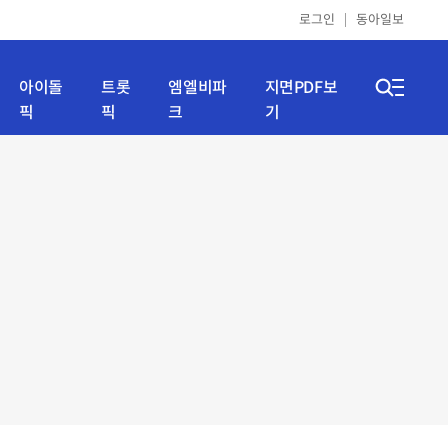
로그인
동아일보
아이돌
트롯
엠엘비파
지면PDF보
픽
픽
크
기