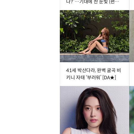
나?”…기대에 찬 눈빛 (편스
토랑)
41세 박산다라, 완벽 굴곡 비
키니 자태 ‘부러워’ [DA★]