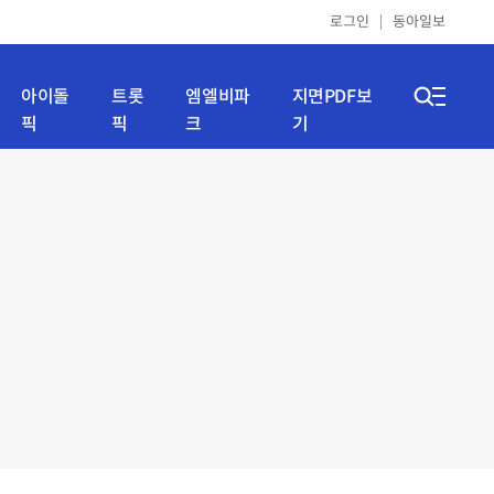
로그인
동아일보
아이돌
트롯
엠엘비파
지면PDF보
픽
픽
크
기