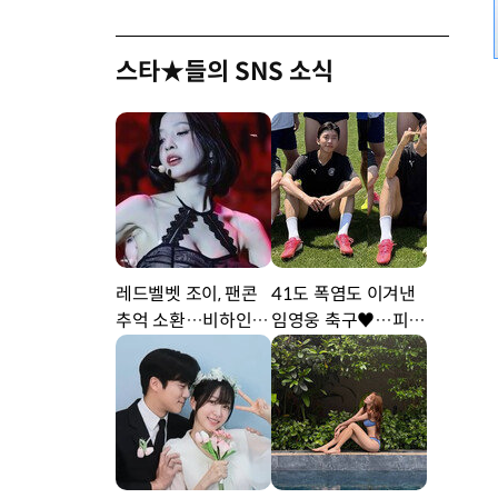
스타★들의 SNS 소식
레드벨벳 조이, 팬콘
41도 폭염도 이겨낸
추억 소환…비하인드
임영웅 축구♥…피지
공개 [DA★]
컬 난리 [DA★]