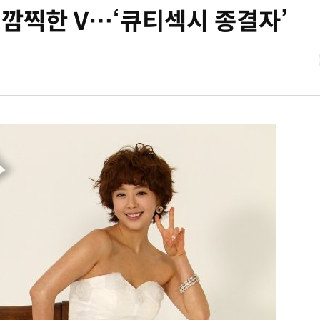
, 깜찍한 V…‘큐티섹시 종결자’