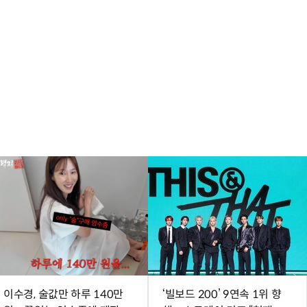
이수경, 술값만 하루 140만
‘빌보드 200’ 9연속 1위 향