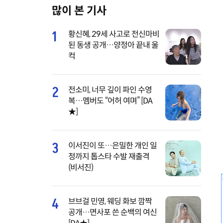
많이 본 기사
M
u
1
황신혜, 29세 사고로 전신마비
t
된 동생 공개…양정아 끝내 울
e
컥
2
전소미, 너무 깊이 파인 수영
복…멤버도 “어허 여며” [DA
★]
3
이서진이 또…은밀한 개인 일
정까지 톱스타 수발 재출격
(비서진)
4
브브걸 민영, 웨딩 화보 깜짝
공개…면사포 쓴 순백의 여신