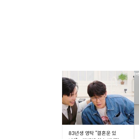
83년생 영탁 “결혼운 있