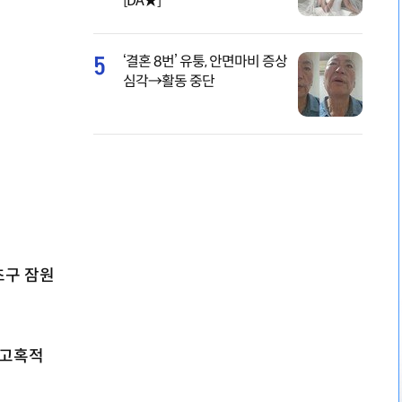
[DA★]
5
‘결혼 8번’ 유퉁, 안면마비 증상
심각→활동 중단
초구 잠원
 고혹적