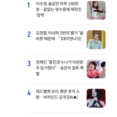
1
이수경, 술값만 하루 140만
원…끝없는 영수증에 제작진
‘깜짝’
2
김정렬, 아내와 2번의 별거 “술
버릇 때문에…” (데이앤나잇)
3
정해인 “홍진경 누나가 야관문
주 담가줬다”…송은이 질투 폭
발
4
레드벨벳 조이, 팬콘 추억 소
환…비하인드 공개 [DA★]