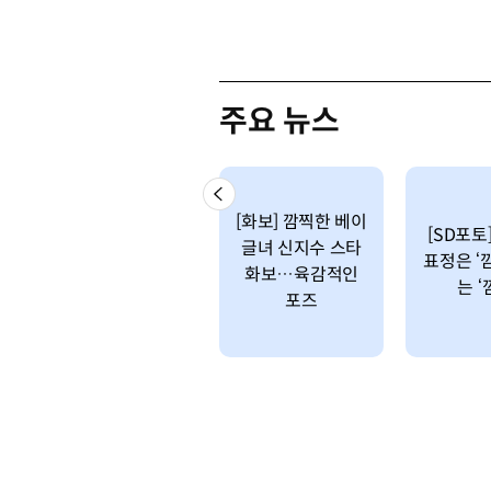
주요 뉴스
[화보] 깜찍한 베이
[SD포토
글녀 신지수 스타
표정은 ‘
화보…육감적인
는 ‘
포즈