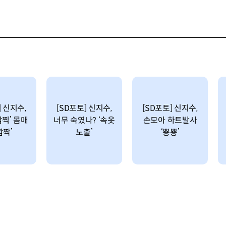
] 신지수,
[SD포토] 신지수,
[SD포토] 신지수,
깜찍’ 몸매
너무 숙였나? ‘속옷
손모아 하트발사
깜짝’
노출’
‘뿅뿅’