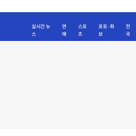
실시간 뉴
연
스포
포토·화
전
스
예
츠
보
국