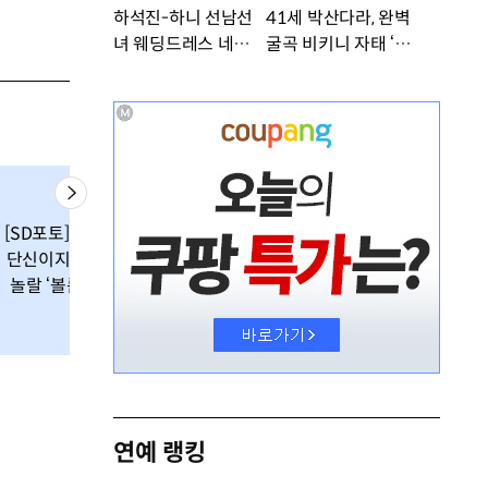
하석진-하니 선남선
41세 박산다라, 완벽
녀 웨딩드레스 네컷사
굴곡 비키니 자태 ‘부
진…케미 폭발 [DA
러워’ [DA★]
★]
[SD포토] 신지수,
[SD포토] 신지수
[SD포토] 신지수,
단신이지만 깜짝
손으로 가리며 ‘
귀엽게 혀 ‘빼꼼’
놀랄 ‘볼륨몸매’
긴 비밀이예요’
연예 랭킹