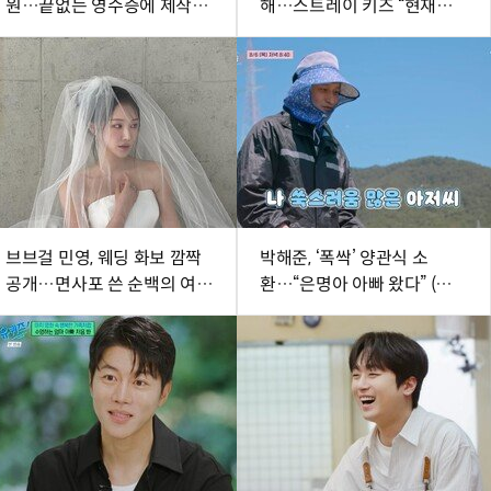
원…끝없는 영수증에 제작진
해…스트레이 키즈 “현재에
‘깜짝’
최선다할 것” (종합)[DA현장]
브브걸 민영, 웨딩 화보 깜짝
박해준, ‘폭싹’ 양관식 소
공개…면사포 쓴 순백의 여신
환…“은명아 아빠 왔다” (산지
[DA★]
직송3)