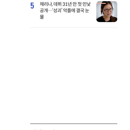
5
채리나, 데뷔 31년 만 첫 민낯
공개…‘성괴’ 악플에 결국 눈
물