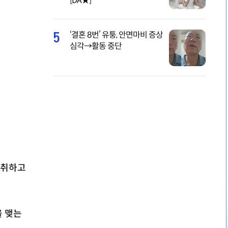
[DA★]
5
‘결혼 8번’ 유퉁, 안면마비 증상
심각→활동 중단
 취하고
을 맺는