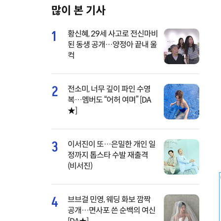
많이 본 기사
M
u
1
황신혜, 29세 사고로 전신마비
t
된 동생 공개…양정아 끝내 울
e
컥
2
전소미, 너무 깊이 파인 수영
복…멤버도 “어허 여며” [DA
★]
3
이서진이 또…은밀한 개인 일
정까지 톱스타 수발 재출격
(비서진)
4
브브걸 민영, 웨딩 화보 깜짝
공개…면사포 쓴 순백의 여신