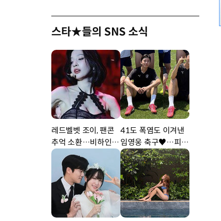
스타★들의 SNS 소식
레드벨벳 조이, 팬콘
41도 폭염도 이겨낸
추억 소환…비하인드
임영웅 축구♥…피지
공개 [DA★]
컬 난리 [DA★]