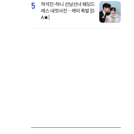
5
하석진-하니 선남선녀 웨딩드
레스 네컷사진…케미 폭발 [D
A★]