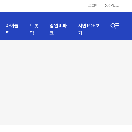
로그인
동아일보
아이돌
트롯
엠엘비파
지면PDF보
픽
픽
크
기