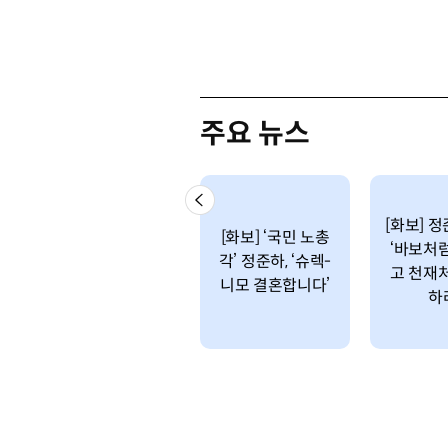
주요 뉴스
[화보] 
[화보] ‘국민 노총
‘바보처
각’ 정준하, ‘슈렉-
고 천재
니모 결혼합니다’
하