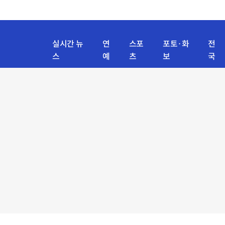
실시간 뉴
연
스포
포토·화
전
스
예
츠
보
국