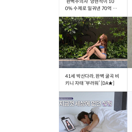
‘완벽주의자’ 양현석이 10
0% 수제로 일궈낸 70억 뷰
의 기적
41세 박산다라, 완벽 굴곡 비
키니 자태 ‘부러워’ [DA★]