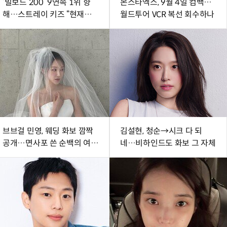
‘빌보드 200’ 9연속 1위 향
몬스타엑스, 9월 4일 컴백…
해…스트레이 키즈 “현재에
월드투어 VCR 복선 회수하나
최선다할 것” (종합)[DA현장]
브브걸 민영, 웨딩 화보 깜짝
김설현, 청순→시크 다 되
공개…면사포 쓴 순백의 여신
네…비하인드도 화보 그 자체
[DA★]