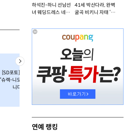
하석진-하니 선남선
41세 박산다라, 완벽
녀 웨딩드레스 네컷사
굴곡 비키니 자태 ‘부
진…케미 폭발 [DA
러워’ [DA★]
★]
[SD포토] 정준하
[SD포토] 정준하,
“슈렉-니모, 결혼합
‘수많은 취재진들
니다”
에 둘러쌓여’
연예 랭킹