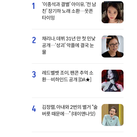
1
‘이종석과 결별’ 아이유, ‘전 남
친’ 장기하 노래 소환…웃픈
타이밍
2
채리나, 데뷔 31년 만 첫 민낯
공개…‘성괴’ 악플에 결국 눈
물
3
레드벨벳 조이, 팬콘 추억 소
환…비하인드 공개 [DA★]
4
김정렬, 아내와 2번의 별거 “술
버릇 때문에…” (데이앤나잇)