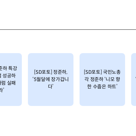
정준하 특강
[SD포토] 정준하,
[SD포토] 국민노총
럼 성공하
‘5월달에 장가갑니
각 정준하 ‘니모 향
처럼 실패
다’
한 수줍은 하트’
라’