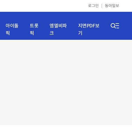
로그인
동아일보
아이돌
트롯
엠엘비파
지면PDF보
픽
픽
크
기