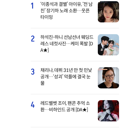
1
‘이종석과 결별’ 아이유, ‘전 남
친’ 장기하 노래 소환…웃픈
타이밍
2
하석진-하니 선남선녀 웨딩드
레스 네컷사진…케미 폭발 [D
A★]
3
채리나, 데뷔 31년 만 첫 민낯
공개…‘성괴’ 악플에 결국 눈
물
4
레드벨벳 조이, 팬콘 추억 소
환…비하인드 공개 [DA★]