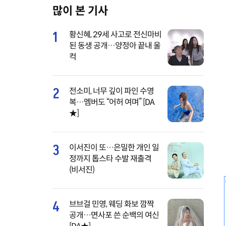
많이 본 기사
M
u
1
황신혜, 29세 사고로 전신마비
t
된 동생 공개…양정아 끝내 울
e
컥
2
전소미, 너무 깊이 파인 수영
복…멤버도 “어허 여며” [DA
★]
3
이서진이 또…은밀한 개인 일
정까지 톱스타 수발 재출격
(비서진)
4
브브걸 민영, 웨딩 화보 깜짝
공개…면사포 쓴 순백의 여신