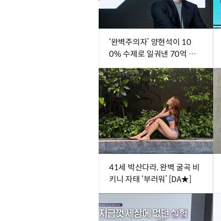
‘완벽주의자’ 양현석이 10
0% 수제로 일궈낸 70억 뷰
의 기적
41세 박산다라, 완벽 굴곡 비
키니 자태 ‘부러워’ [DA★]