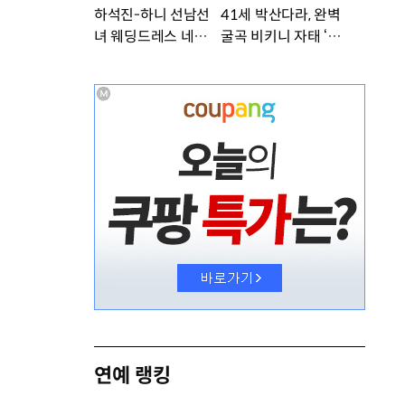
하석진-하니 선남선
41세 박산다라, 완벽
녀 웨딩드레스 네컷사
굴곡 비키니 자태 ‘부
진…케미 폭발 [DA
러워’ [DA★]
★]
연예 랭킹