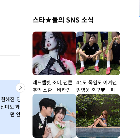
스타★들의 SNS 소식
레드벨벳 조이, 팬콘
41도 폭염도 이겨낸
추억 소환…비하인드
임영웅 축구♥…피지
공개 [DA★]
컬 난리 [DA★]
한혜진, 영국서 여
[포토] 샤이니, 
[포토] 소녀시대,
신미모 과시… “런
자님 포스 ‘매력
‘무릎담요는 필수!’
던 안녕”
철철~’