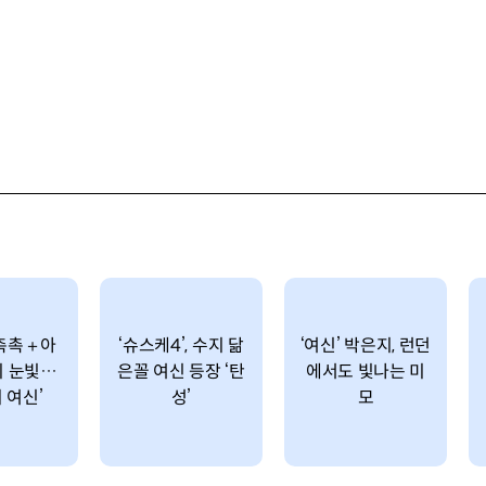
 촉촉＋아
‘슈스케4’, 수지 닮
‘여신’ 박은지, 런던
시 눈빛…
은꼴 여신 등장 ‘탄
에서도 빛나는 미
 여신’
성’
모