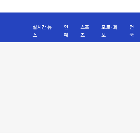
실시간 뉴
연
스포
포토·화
전
스
예
츠
보
국