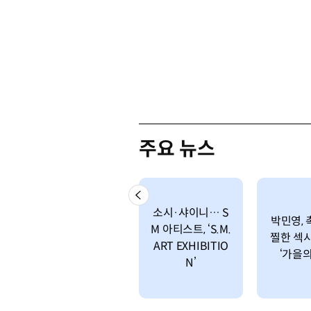
주요 뉴스
소시·샤이니… S
박민영,
M 아티스트, ‘S.M.
찔한 섹
ART EXHIBITIO
‘가을의
N’