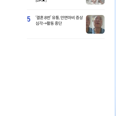
[DA★]
5
‘결혼 8번’ 유퉁, 안면마비 증상
심각→활동 중단