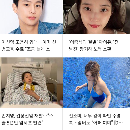
이신영 조용히 입대…이미 신
‘이종석과 결별’ 아이유, ‘전
병교육 수료 “조금 늦게 소식
남친’ 장기하 노래 소환…웃
전해 죄송”
픈 타이밍
민지영, 갑상선암 재발…“수
전소미, 너무 깊이 파인 수영
술 5년만 암세포 발견”
복…멤버도 “어허 여며” [DA
★]