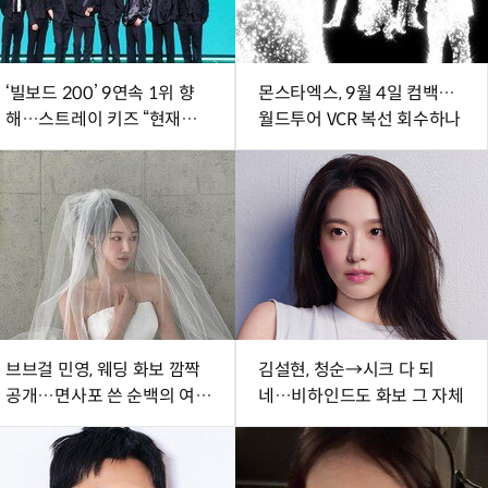
‘빌보드 200’ 9연속 1위 향
몬스타엑스, 9월 4일 컴백…
해…스트레이 키즈 “현재에
월드투어 VCR 복선 회수하나
최선다할 것” (종합)[DA현장]
브브걸 민영, 웨딩 화보 깜짝
김설현, 청순→시크 다 되
공개…면사포 쓴 순백의 여신
네…비하인드도 화보 그 자체
[DA★]