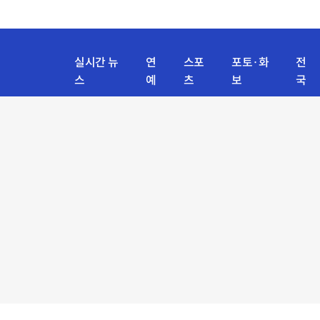
실시간 뉴
연
스포
포토·화
전
스
예
츠
보
국