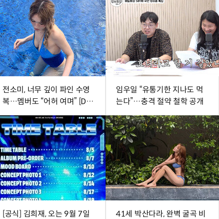
전소미, 너무 깊이 파인 수영
임우일 “유통기한 지나도 먹
복…멤버도 “어허 여며” [DA
는다”…충격 절약 철학 공개
★]
[공식] 김희재, 오는 9월 7일
41세 박산다라, 완벽 굴곡 비