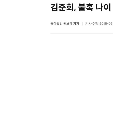
김준희, 불혹 나이
동아닷컴 권보라 기자
2016-06-
기사수정