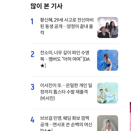
많이 본 기사
M
u
1
황신혜, 29세 사고로 전신마비
t
된 동생 공개…양정아 끝내 울
e
컥
2
전소미, 너무 깊이 파인 수영
복…멤버도 “어허 여며” [DA
★]
3
이서진이 또…은밀한 개인 일
정까지 톱스타 수발 재출격
(비서진)
4
브브걸 민영, 웨딩 화보 깜짝
공개…면사포 쓴 순백의 여신