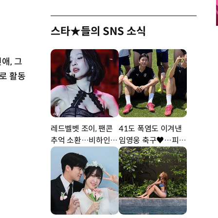
스타★들의 SNS 소식
애, 그
O로 활동
레드벨벳 조이, 팬콘
41도 폭염도 이겨낸
추억 소환…비하인드
임영웅 축구♥…피지
공개 [DA★]
컬 난리 [DA★]