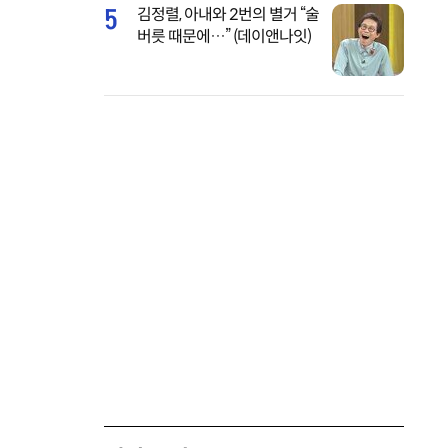
5
김정렬, 아내와 2번의 별거 “술
버릇 때문에…” (데이앤나잇)