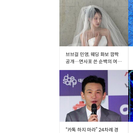
브브걸 민영, 웨딩 화보 깜짝
공개…면사포 쓴 순백의 여신
[DA★]
“카톡 하지 마라” 24차례 경