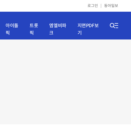
로그인
동아일보
아이돌
트롯
엠엘비파
지면PDF보
픽
픽
크
기