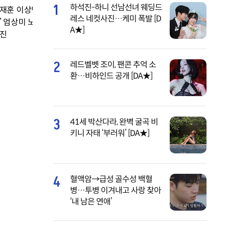
1
하석진-하니 선남선녀 웨딩드
재훈 이상민, ‘착한 가
레스 네컷사진…케미 폭발 [D
’ 엄상미 노출에 동공
A★]
진
2
레드벨벳 조이, 팬콘 추억 소
환…비하인드 공개 [DA★]
3
41세 박산다라, 완벽 굴곡 비
키니 자태 ‘부러워’ [DA★]
4
혈액암→급성 골수성 백혈
병…투병 이겨내고 사랑 찾아
‘내 남은 연애’