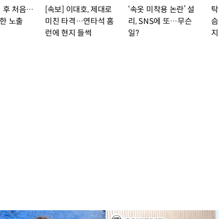
뷔 후 처음…
[속보] 이대호, 제대로
‘속옷 미착용 논란’ 설
탁
한 노출
미친 타격…연타석 홈
리, SNS에 또…무슨
슴
런에 현지 들썩
일?
지