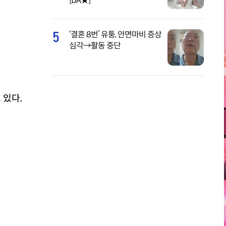
[DA★]
5
‘결혼 8번’ 유퉁, 안면마비 증상
심각→활동 중단
 있다.