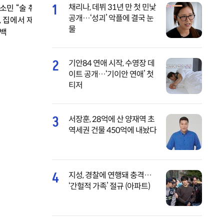
1
채리나, 데뷔 31년 만 첫 민낯
소민 “술 취한 이광
공개…‘성괴’ 악플에 결국 눈
, 집에서 재워” 폭탄
물
백
2
기안84 연애 시작, 수영장 데
이트 공개…‘기이안 연애’ 첫
티저
3
서장훈, 28억에 산 양재역 초
역세권 건물 450억에 내놨다
4
지성, 경찰에 연행돼 충격…
‘간헐적 가족’ 절규 (아파트)