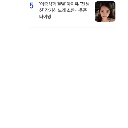
5
‘이종석과 결별’ 아이유, ‘전 남
친’ 장기하 노래 소환…웃픈
타이밍