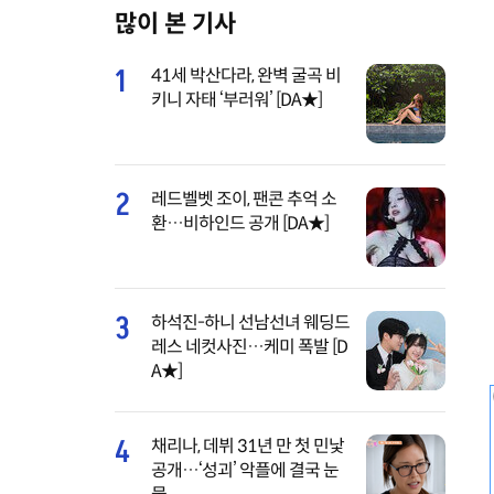
많이 본 기사
M
u
1
41세 박산다라, 완벽 굴곡 비
t
키니 자태 ‘부러워’ [DA★]
e
2
레드벨벳 조이, 팬콘 추억 소
환…비하인드 공개 [DA★]
3
하석진-하니 선남선녀 웨딩드
레스 네컷사진…케미 폭발 [D
A★]
4
채리나, 데뷔 31년 만 첫 민낯
공개…‘성괴’ 악플에 결국 눈