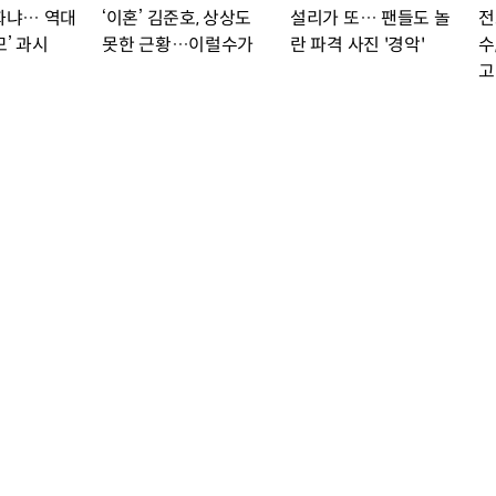
실화냐… 역대
‘이혼’ 김준호, 상상도
설리가 또… 팬들도 놀
전
모’ 과시
못한 근황…이럴수가
란 파격 사진 '경악'
수
고