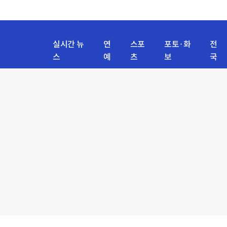
실시간 뉴
연
스포
포토·화
전
스
예
츠
보
국