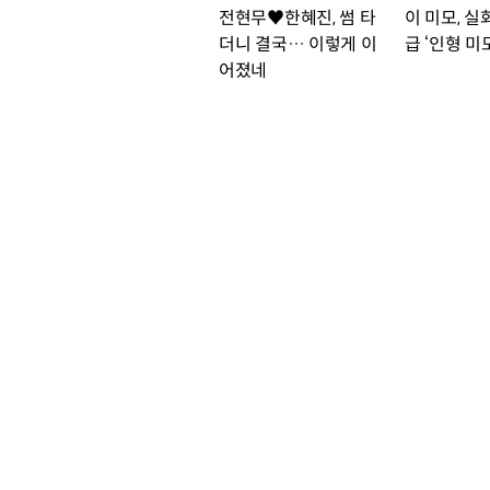
전현무♥한혜진, 썸 타
이 미모, 
더니 결국… 이렇게 이
급 ‘인형 미
어졌네