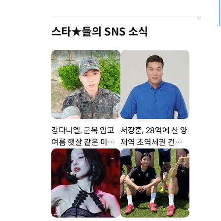
스타★들의 SNS 소식
강다니엘, 군복 입고
서장훈, 28억에 산 양
여름 햇살 같은 미소
재역 초역세권 건물 4
‘잘생겼어’ [DA★]
50억에 내놨다