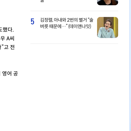
물
5
김정렬, 아내와 2번의 별거 “술
버릇 때문에…” (데이앤나잇)
도했다.
우 A씨
다”고 전
 영어 공