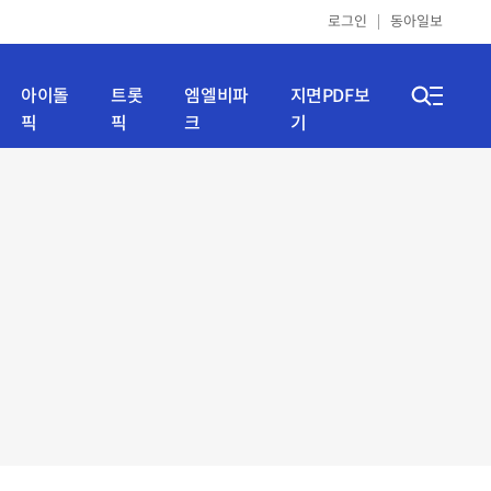
로그인
동아일보
아이돌
트롯
엠엘비파
지면PDF보
픽
픽
크
기