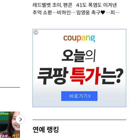
레드벨벳 조이, 팬콘
41도 폭염도 이겨낸
추억 소환…비하인드
임영웅 축구♥…피지
공개 [DA★]
컬 난리 [DA★]
연예 랭킹