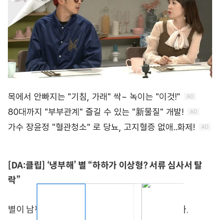
[DA:클립] ‘냉부해’ 별 “하하가 이상형? 서류 심사서 탈
락”
별이 남편 하하와의 ‘현실 부부’ 스토리를 공개했다.