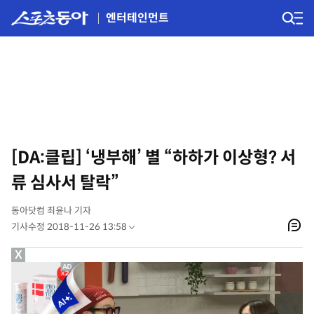
엔터테인먼트
[DA:클립] ‘냉부해’ 별 “하하가 이상형? 서
류 심사서 탈락”
동아닷컴 최윤나 기자
기사수정 2018-11-26 13:58
X