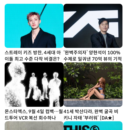
스트레이 키즈 방찬, 4세대 아
‘완벽주의자’ 양현석이 100%
이돌 최고 수준 다작 비결은?
수제로 일궈낸 70억 뷰의 기적
몬스타엑스, 9월 4일 컴백…월
41세 박산다라, 완벽 굴곡 비
드투어 VCR 복선 회수하나
키니 자태 ‘부러워’ [DA★]