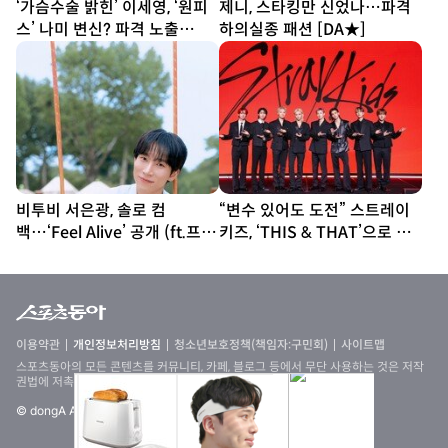
‘가슴수술 밝힌’ 이세영, ‘원피
제니, 스타킹만 신었나…파격
스’ 나미 변신? 파격 노출
하의실종 패션 [DA★]
[DA★]
비투비 서은광, 솔로 컴
“변수 있어도 도전” 스트레이
백…‘Feel Alive’ 공개 (ft.프니
키즈, ‘THIS & THAT’으로 보
엘)
여줄 새 얼굴 [종합]
이용약관
개인정보처리방침
청소년보호정책(책임자:구민회)
사이트맵
스포츠동아의 모든 콘텐츠를 커뮤니티, 카페, 블로그 등에서 무단 사용하는 것은 저작
권법에 저촉되며, 법적 제재를 받을 수 있습니다
© dongA All rights reserved