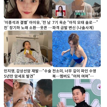
‘이종석과 결별’ 아이유, ‘전 남
7기 옥순 “아직 모태 솔로…”
친’ 장기하 노래 소환…웃픈 타
파격 금발 변신 (나솔사계)
이밍
민지영, 갑상선암 재발…“수술
전소미, 너무 깊이 파인 수영
5년만 암세포 발견”
복…멤버도 “어허 여며”
[DA★]