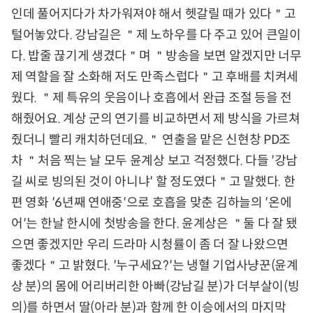
인데 풀어지다가 차가워져야 해서 헷갈릴 때가 있다＂고
털어놓았다. 강남길은 ＂제 노하우를 다 주고 있어 큰일이
다. 밥줄 끊기게 생겼다＂며 ＂방송을 보면 알겠지만 너무
제 역할을 잘 소화해 저도 만족스럽다＂고 후배를 치켜세
웠다. ＂제 특유의 웃음이나 호흡에서 완급 조절 등을 전
해줬어요. 계상 군의 연기를 비교하면서 제 방식을 가르쳐
줬더니 빨리 캐치하던데요.＂ 연출을 맡은 신현창 PD조
차 ＂처음 찍는 날 모두 윤계상 보고 걱정했다. 다들 ′강남
길 씨로 빙의된 것이 아니냐′ 할 정도였다＂고 말했다. 한
편 영화 ′6년째 연애중′으로 호흡을 맞춘 김하늘의 ′온에
어′는 한날 한시에 첫방송을 한다. 윤계상은 ＂둘 다 잘 됐
으면 좋겠지만 우리 드라마 시청률이 좀 더 잘 나왔으면
좋겠다＂고 밝혔다. ′누구세요?′는 냉혈 기업사냥꾼(윤계
상 분)의 몸에 어리버리한 아빠(강남길 분)가 더부살이(빙
의)를 하면서 딸(아라 분)과 함께 한 이승에서의 마지막