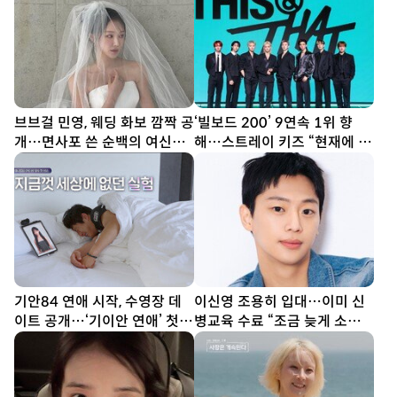
브브걸 민영, 웨딩 화보 깜짝 공
‘빌보드 200’ 9연속 1위 향
개…면사포 쓴 순백의 여신
해…스트레이 키즈 “현재에 최
[DA★]
선다할 것” (종합)[DA현장]
기안84 연애 시작, 수영장 데
이신영 조용히 입대…이미 신
이트 공개…‘기이안 연애’ 첫
병교육 수료 “조금 늦게 소식
티저
전해 죄송”