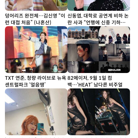
덩어리즈 완전체…김신영 “이
신동엽, 대학로 공연계 비하 논
런 대접 처음” (나혼산)
란 사과 “언행에 신중 기하겠
다”
TXT 연준, 청량 라이브로 뉴욕
82메이저, 9월 1일 컴
센트럴파크 ‘얼음땡’
백…‘HEAT’ 남다른 비주얼