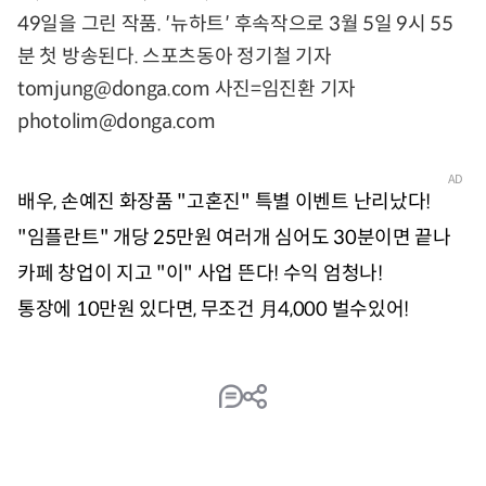
49일을 그린 작품. ′뉴하트′ 후속작으로 3월 5일 9시 55
분 첫 방송된다. 스포츠동아 정기철 기자
tomjung@donga.com 사진=임진환 기자
photolim@donga.com