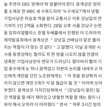
늘 주연의 SBS ′온에어′와 맞붙어야 한다. 윤계상은 빙의
를 소재로 한 MBC 새 수목드라마 ′누구세요?′에서 냉혈
기업사냥꾼 차승효 역을 맡아 교통사고 이후 강남길의 연
기까지 1인 2역을 소화한다. 28일 오후 서울 강남구 논현
동 임피리얼팰리스 호텔 두베홀에서 진행된 이 드라마의
제작발표회에서 윤계상은 ＂강남길 선배님이 맡은 풀어
지는 역할이 더 맞는 것 같다＂고 말했다. 이날 공개된 시
사용 동영상에는 찔러도 피 한 방울 나오지 않을 만큼의
냉혹한 기업사냥꾼의 면모가 드러났다. 할아버지 뻘의 기
업 총수에게 눈 하나 꿈쩍않고 자본의 논리를 내세우고 자
신에게 계란을 던진 노조원에게는 ＂이 옷을 원상복귀 시
키지 않으면 계란 5개가 석 달 월급이 될 것＂이라며 쏘아
부쳤다. 윤계상은 기자간담회에서 ＂(강남길이 맡은) 일
건 역할을 할 때가 재미있고 냉혈한 역할 할 때는 힘이 나
와야 해서 오히려 더 어려웠다＂면서 ＂하루 3시간 빙의