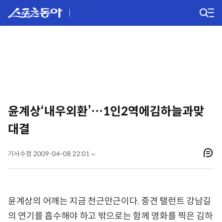
윤계상‘내우외환’…1인2역에김하늘과맞
대결
기사수정 2009-04-08 22:01
윤계상의 어깨는 지금 천근만근이다. 중견 탤런트 강남길
의 연기를 흡수해야 하고 밖으로는 함께 영화를 찍은 김하