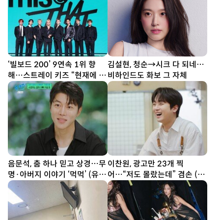
‘빌보드 200’ 9연속 1위 향
김설현, 청순→시크 다 되네…
해…스트레이 키즈 “현재에 최
비하인드도 화보 그 자체
선다할 것” (종합)[DA현장]
음문석, 춤 하나 믿고 상경…무
이찬원, 광고만 23개 찍
명·아버지 이야기 ‘먹먹’ (유퀴
어…“저도 몰랐는데” 겸손 (편
즈)
스토랑)