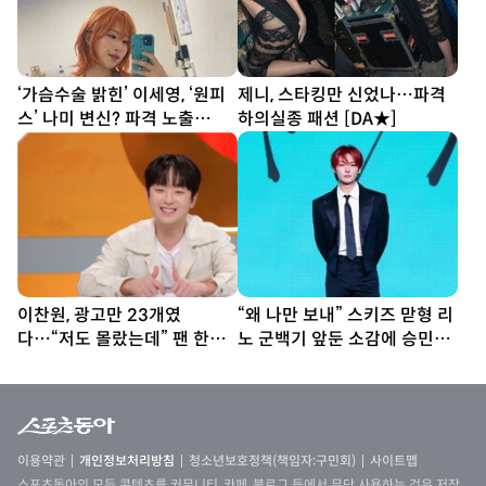
‘가슴수술 밝힌’ 이세영, ‘원피
제니, 스타킹만 신었나…파격
스’ 나미 변신? 파격 노출
하의실종 패션 [DA★]
[DA★]
이찬원, 광고만 23개였
“왜 나만 보내” 스키즈 맏형 리
다…“저도 몰랐는데” 팬 한마
노 군백기 앞둔 소감에 승민
디에 깜짝
“잘 가”
이용약관
개인정보처리방침
청소년보호정책(책임자:구민회)
사이트맵
스포츠동아의 모든 콘텐츠를 커뮤니티, 카페, 블로그 등에서 무단 사용하는 것은 저작