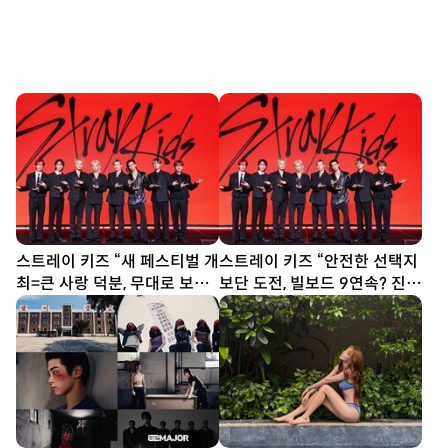
스트레이 키즈 “새 페스티벌 개
스트레이 키즈 “안전한 선택지
최=큰 사랑 덕분, 무대로 보답
보단 도전, 빌보드 9연속? 진심
할 것”
다할 뿐”