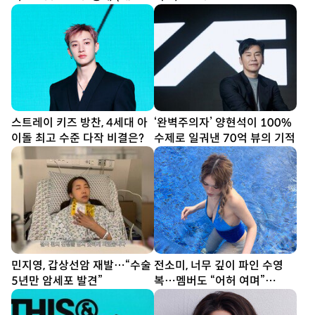
엘)
여줄 새 얼굴 [종합]
스트레이 키즈 방찬, 4세대 아
‘완벽주의자’ 양현석이 100%
이돌 최고 수준 다작 비결은?
수제로 일궈낸 70억 뷰의 기적
민지영, 갑상선암 재발…“수술
전소미, 너무 깊이 파인 수영
5년만 암세포 발견”
복…멤버도 “어허 여며”
[DA★]