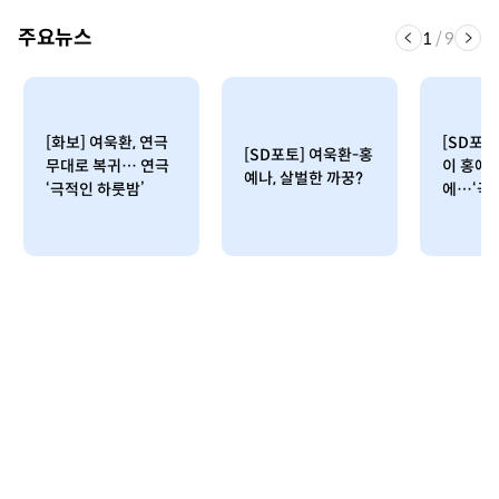
주요뉴스
1
/
9
[화보] 여욱환, 연극
[SD포토
[SD포토] 여욱환-홍
무대로 복귀… 연극
이 홍예
예나, 살벌한 까꿍?
‘극적인 하룻밤’
에…‘극