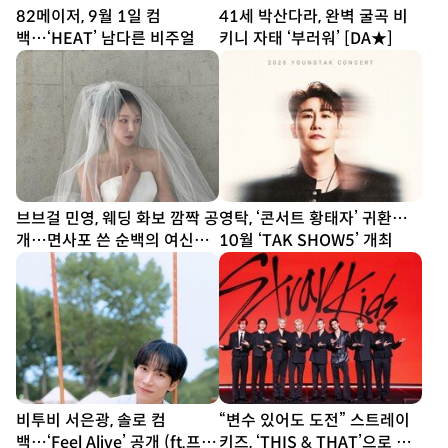
82메이저, 9월 1일 컴
41세 박산다라, 완벽 굴곡 비
백…‘HEAT’ 남다른 비주얼
키니 자태 ‘부러워’ [DA★]
브브걸 민영, 웨딩 화보 깜짝 공
영탁, ‘콘서트 황태자’ 귀환…
개…면사포 쓴 순백의 여신
10월 ‘TAK SHOW5’ 개최
[DA★]
비투비 서은광, 솔로 컴
“변수 있어도 도전” 스트레이
백…‘Feel Alive’ 공개 (ft.프니
키즈, ‘THIS & THAT’으로 보