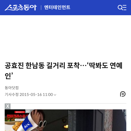
엔터테인먼트
공효진 한남동 길거리 포착…‘딱봐도 연예
인’
동아닷컴
기사수정 2015-05-16 11:00
X