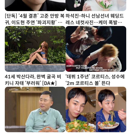
[단독] ‘4월 결혼’ 고준 안방 복
하석진-하니 선남선녀 웨딩드
귀, 이도현 주연 ‘파괴지황’ 합
레스 네컷사진…케미 폭발
류
[DA★]
41세 박산다라, 완벽 굴곡 비
‘데뷔 1주년’ 코르티스, 성수에
키니 자태 ‘부러워’ [DA★]
‘2m 코르티스 볼’ 뜬다