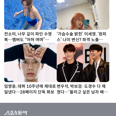
전소미, 너무 깊이 파인 수영
‘가슴수술 밝힌’ 이세영, ‘원피
복…멤버도 “어허 여며”
스’ 나미 변신? 파격 노출
[DA★]
[DA★]
임영웅, 데뷔 10주년에 제대로
변우석, 박보검·도경수 다 제
일냈다…28페이지 단독 화보
쳤다…‘울리고 싶은 남자 배우’
1위