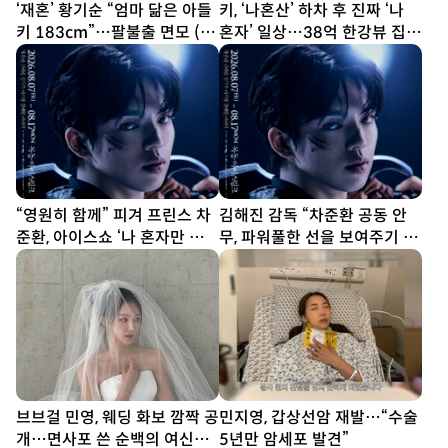
‘재혼’ 황기순 “엄마 닮은 아들
키, ‘나혼산’ 하차 후 진짜 ‘나
키 183cm”…팔불출 면모 (데
혼자’ 일상…38억 한강뷰 집서
이앤나잇)
요리 [SD셀픽]
“영원히 함께” 피겨 프린스 차
김해진 감독 “차준환 공동 안
준환, 아이스쇼 ‘나 혼자만 레벨
무, 파워풀한 선을 보여주기 위
업’ 출격 (종합)[DA현장]
해 노력”
브브걸 민영, 웨딩 화보 깜짝 공
민지영, 갑상선암 재발…“수술
개…면사포 쓴 순백의 여신
5년만 암세포 발견”