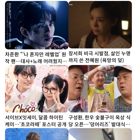
[DA★]
장서희 비극 시발점, 살인 누명
차준환 “‘나 혼자만 레벨업’ 원
까지 쓴 전혜원 (욕망의 덫)
작 팬…대사+노래 어려웠지만
연습 多”
서이브X잇세이, 달콤 하이틴
구성환, 한우 숯불구이 옥상 식
케미…‘초코라떼’ 포스터 공개
당 오픈…‘덩어리즈’ 발대식
(나혼산)