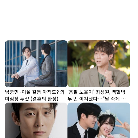
남궁민·이설 갈등 아직도? 의
‘응팔 노을이’ 최성원, 백혈병
미심장 투샷 (결혼의 완성)
두 번 이겨냈다…“날 죽게 하
려는 건가 싶어” (해투)