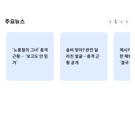
주요뉴스
1
/
6
‘노홍철의 그녀’ 충격
솔비 맞아? 완전 달
제시카,
근황… ‘보고도 안 믿
라진 얼굴…충격 근
한 해변
겨’
황 공개
‘결국…’