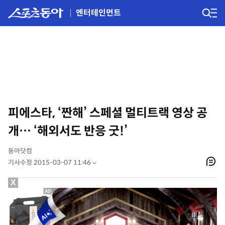
엔터테인먼트
피에스타, ‘짠해’ 스페셜 멀티트랙 영상 공
개… ‘해외서도 반응 굿!’
동아닷컴
기사수정 2015-03-07 11:46
X