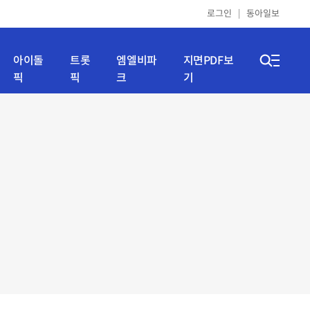
로그인
동아일보
아이돌
트롯
엠엘비파
지면PDF보
픽
픽
크
기