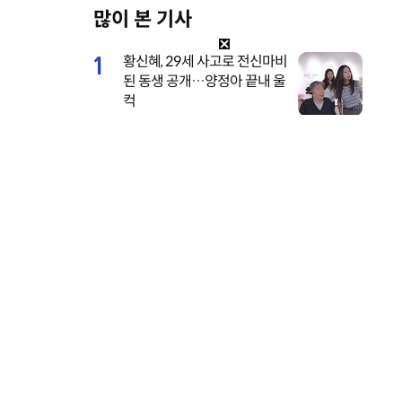
많이 본 기사
U
n
1
황신혜, 29세 사고로 전신마비
m
된 동생 공개…양정아 끝내 울
u
컥
t
e
2
전소미, 너무 깊이 파인 수영
복…멤버도 “어허 여며” [DA
★]
3
이서진이 또…은밀한 개인 일
정까지 톱스타 수발 재출격
(비서진)
4
브브걸 민영, 웨딩 화보 깜짝
공개…면사포 쓴 순백의 여신