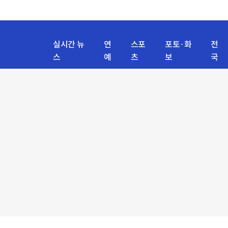
실시간 뉴
연
스포
포토·화
전
스
예
츠
보
국