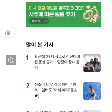
많이 본 기사
1
황신혜, 29세 사고로 전신마비
된 동생 공개…양정아 끝내 울
컥
2
전소미, 너무 깊이 파인 수영
복…멤버도 “어허 여며” [DA
★]