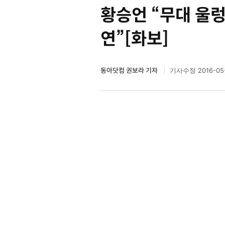
황승언 “무대 울렁
연”[화보]
동아닷컴 권보라 기자
2016-05
기사수정