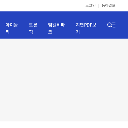
로그인
동아일보
아이돌
트롯
엠엘비파
지면PDF보
픽
픽
크
기