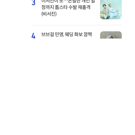
3
이서진이 또…은밀한 개인 일
정까지 톱스타 수발 재출격
(비서진)
4
브브걸 민영, 웨딩 화보 깜짝
공개…면사포 쓴 순백의 여신
[DA★]
5
‘결혼 8번’ 유퉁, 안면마비 증상
심각→활동 중단