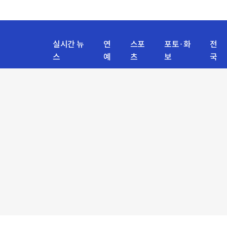
실시간 뉴
연
스포
포토·화
전
스
예
츠
보
국