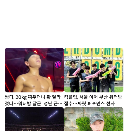
쌈디, 20kg 찌우더니 확 달라
킥플립, 서울 이어 부산 워터밤
졌다…워터밤 달군 ‘성난 근육’
접수…짜릿 퍼포먼스 선사
[SD셀픽]