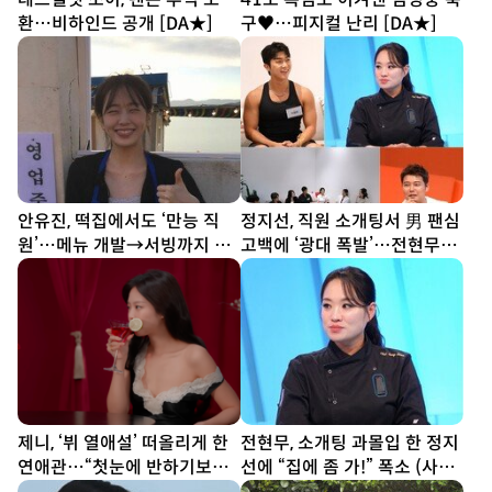
환…비하인드 공개 [DA★]
구♥…피지컬 난리 [DA★]
안유진, 떡집에서도 ‘만능 직
정지선, 직원 소개팅서 男 팬심
원’…메뉴 개발→서빙까지 똑
고백에 ‘광대 폭발’…전현무
부러지네 (우주떡집)
“집에 좀 가!” (사당귀)
제니, ‘뷔 열애설’ 떠올리게 한
전현무, 소개팅 과몰입 한 정지
연애관…“첫눈에 반하기보다
선에 “집에 좀 가!” 폭소 (사당
친구부터” [SD톡톡]
귀)