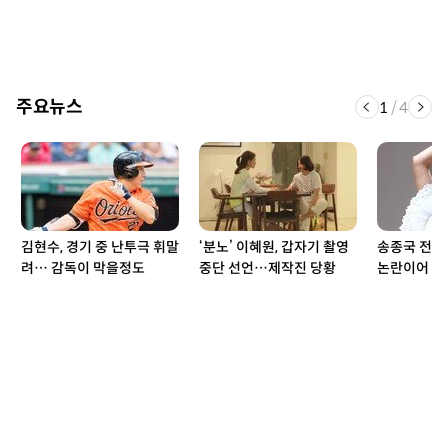
주요뉴스
1
/
4
김현수, 경기 중 난투극 휘말
‘분노’ 이혜원, 갑자기 촬영
송종국 전 부
려… 감독이 막을정도
중단 선언…제작진 당황
논란이어 예