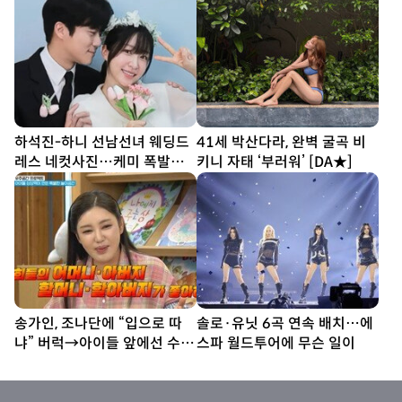
하석진-하니 선남선녀 웨딩드
41세 박산다라, 완벽 굴곡 비
레스 네컷사진…케미 폭발
키니 자태 ‘부러워’ [DA★]
[DA★]
송가인, 조나단에 “입으로 따
솔로·유닛 6곡 연속 배치…에
냐” 버럭→아이들 앞에선 수줍
스파 월드투어에 무슨 일이
반전미 (제철리 마을회관)