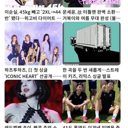
이순실, 45kg 빼고 ‘2XL→44
문세윤, 故 터틀맨 완벽 소환…
반’ 됐다…위고비 다이어트 결
거북이와 여름 무대 완성 (불후
과
의 명곡)
하츠투하츠, 日 첫 싱글
한 곡을 두 번 새롭게…스트레
‘ICONIC HEART’ 선공개…짜
이 키즈, 리믹스 싱글 발표
릿한 설렘 담았다
레드벨벳 조이, 팬콘 추억 소
41도 폭염도 이겨낸 임영웅 축