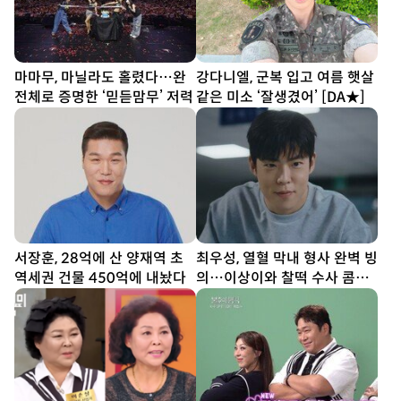
마마무, 마닐라도 홀렸다…완
강다니엘, 군복 입고 여름 햇살
전체로 증명한 ‘믿듣맘무’ 저력
같은 미소 ‘잘생겼어’ [DA★]
서장훈, 28억에 산 양재역 초
최우성, 열혈 막내 형사 완벽 빙
역세권 건물 450억에 내놨다
의…이상이와 찰떡 수사 콤비
(유부녀 킬러)