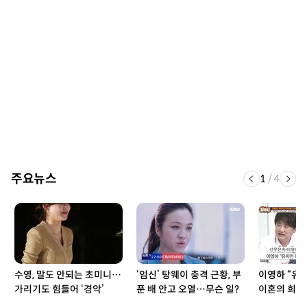
주요뉴스
1
/
4
수영, 말도 안되는 초미니…
‘임신’ 탕웨이 충격 근황, 부
이영하 “유
가리기도 힘들어 ‘경악’
푼 배 안고 오열…무슨 일?
이혼의 희생