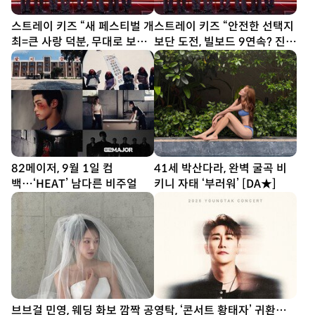
스트레이 키즈 “새 페스티벌 개
스트레이 키즈 “안전한 선택지
최=큰 사랑 덕분, 무대로 보답
보단 도전, 빌보드 9연속? 진심
할 것”
다할 뿐”
82메이저, 9월 1일 컴
41세 박산다라, 완벽 굴곡 비
백…‘HEAT’ 남다른 비주얼
키니 자태 ‘부러워’ [DA★]
브브걸 민영, 웨딩 화보 깜짝 공
영탁, ‘콘서트 황태자’ 귀환…