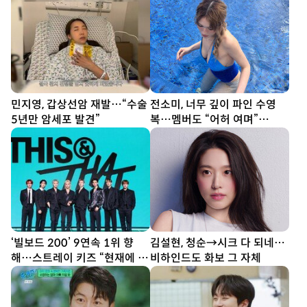
민지영, 갑상선암 재발…“수술
전소미, 너무 깊이 파인 수영
5년만 암세포 발견”
복…멤버도 “어허 여며”
[DA★]
‘빌보드 200’ 9연속 1위 향
김설현, 청순→시크 다 되네…
해…스트레이 키즈 “현재에 최
비하인드도 화보 그 자체
선다할 것” (종합)[DA현장]