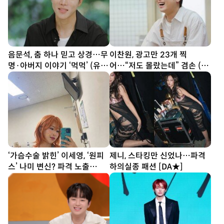
음문석, 춤 하나 믿고 상경…무
이찬원, 광고만 23개 찍
명·아버지 이야기 ‘먹먹’ (유퀴
어…“저도 몰랐는데” 겸손 (편
즈)
스토랑)
‘가슴수술 밝힌’ 이세영, ‘원피
제니, 스타킹만 신었나…파격
스’ 나미 변신? 파격 노출
하의실종 패션 [DA★]
[DA★]