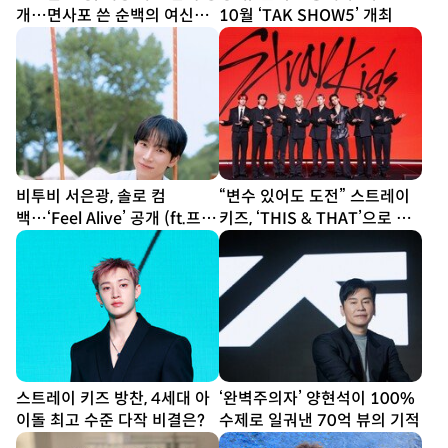
개…면사포 쓴 순백의 여신
10월 ‘TAK SHOW5’ 개최
[DA★]
비투비 서은광, 솔로 컴
“변수 있어도 도전” 스트레이
백…‘Feel Alive’ 공개 (ft.프니
키즈, ‘THIS & THAT’으로 보
엘)
여줄 새 얼굴 [종합]
스트레이 키즈 방찬, 4세대 아
‘완벽주의자’ 양현석이 100%
이돌 최고 수준 다작 비결은?
수제로 일궈낸 70억 뷰의 기적