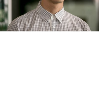
거야'의 촬영장 비하인드컷이 공개됐다.