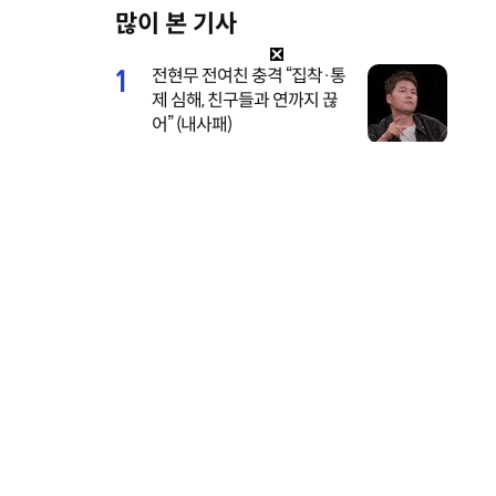
많이 본 기사
M
u
1
전현무 전여친 충격 “집착·통
t
제 심해, 친구들과 연까지 끊
e
어” (내사패)
2
기안84 연애 시작, 수영장 데
이트 공개…‘기이안 연애’ 첫
티저
3
서장훈, 28억에 산 양재역 초
역세권 건물 450억에 내놨다
4
지성, 경찰에 연행돼 충격…
‘간헐적 가족’ 절규 (아파트)