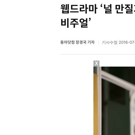
웹드라마 ‘널 만질
비주얼’
동아닷컴 장경국 기자
2016-07
기사수정
X