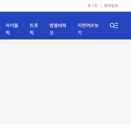
로그인
동아일보
아이돌
트롯
엠엘비파
지면PDF보
픽
픽
크
기