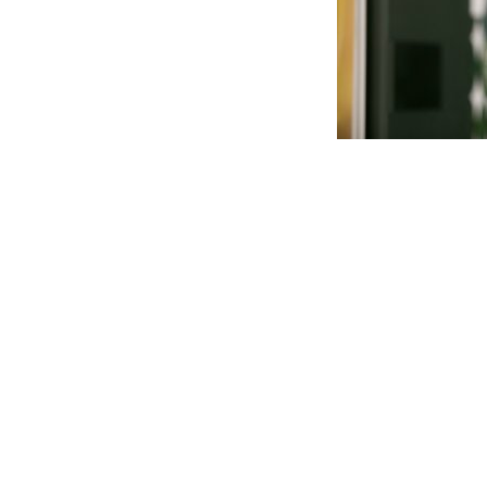
옥택연 주연의 웹드라마 '널 만질