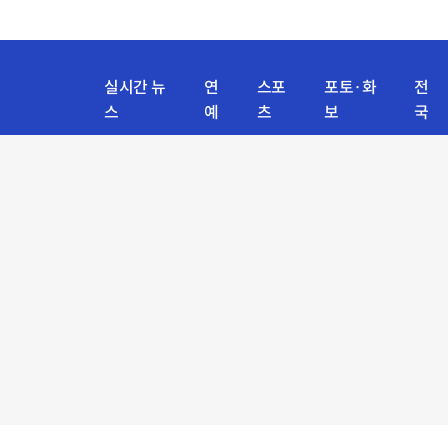
실시간 뉴
연
스포
포토·화
전
스
예
츠
보
국