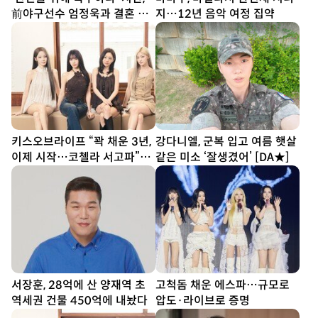
前야구선수 엄정욱과 결혼 발
지…12년 음악 여정 집약
표
키스오브라이프 “꽉 채운 3년,
강다니엘, 군복 입고 여름 햇살
이제 시작…코첼라 서고파”
같은 미소 ‘잘생겼어’ [DA★]
[DA인터뷰②]
서장훈, 28억에 산 양재역 초
고척돔 채운 에스파…규모로
역세권 건물 450억에 내놨다
압도·라이브로 증명