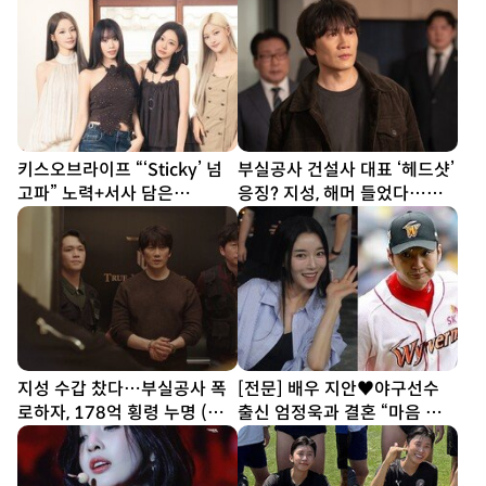
키스오브라이프 “‘Sticky’ 넘
부실공사 건설사 대표 ‘헤드샷’
고파” 노력+서사 담은
응징? 지성, 해머 들었다…대
‘SWEAT’ [DA인터뷰①]
리 통쾌 (아파트)
지성 수갑 찼다…부실공사 폭
[전문] 배우 지안♥야구선수
로하자, 178억 횡령 누명 (아
출신 엄정욱과 결혼 “마음 참
파트)
따뜻한 사람”