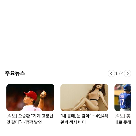
주요뉴스
1
/
4
[속보] 오승환 “기계 고장난
“내 몸매, 눈 감아”…4인4색
[속보] 美 현
것 같다”…깜짝 발언
완벽 섹시 바디
대로 못해” 