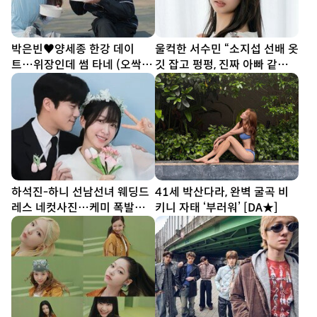
박은빈♥양세종 한강 데이
울컥한 서수민 “소지섭 선배 옷
트…위장인데 썸 타네 (오싹한
깃 잡고 펑펑, 진짜 아빠 같았
연애)
다” (종합)[DA인터뷰]
하석진-하니 선남선녀 웨딩드
41세 박산다라, 완벽 굴곡 비
레스 네컷사진…케미 폭발
키니 자태 ‘부러워’ [DA★]
[DA★]