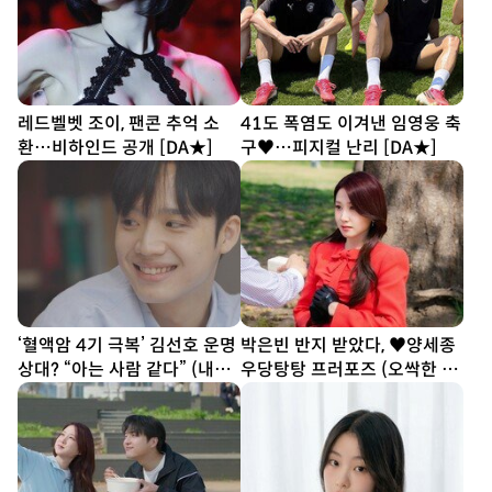
레드벨벳 조이, 팬콘 추억 소
41도 폭염도 이겨낸 임영웅 축
환…비하인드 공개 [DA★]
구♥…피지컬 난리 [DA★]
‘혈액암 4기 극복’ 김선호 운명
박은빈 반지 받았다, ♥양세종
상대? “아는 사람 같다” (내남
우당탕탕 프러포즈 (오싹한 연
은연애)
애)