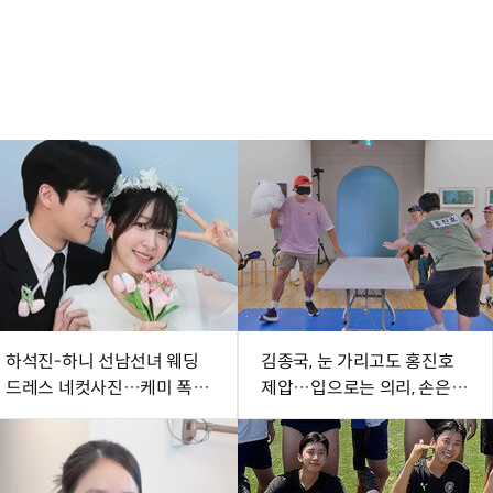
하석진-하니 선남선녀 웨딩
김종국, 눈 가리고도 홍진호
드레스 네컷사진…케미 폭발
제압…입으로는 의리, 손은
[DA★]
배신 (런닝맨)