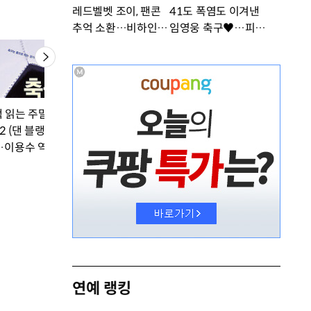
레드벨벳 조이, 팬콘
41도 폭염도 이겨낸
추억 소환…비하인드
임영웅 축구♥…피지
공개 [DA★]
컬 난리 [DA★]
책 읽는 주말] 축구지
2 (댄 블랭크 저/김용
·이용수 역｜푸른솔)
연예 랭킹