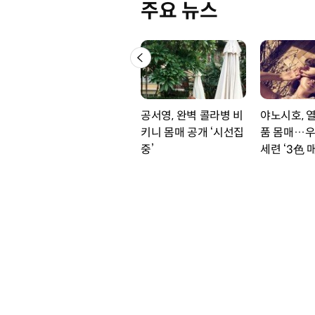
주요 뉴스
공서영, 완벽 콜라병 비
야노시호, 
키니 몸매 공개 ‘시선집
품 몸매…우
중’
세련 ‘3色 