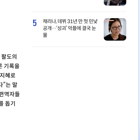
5
채리나, 데뷔 31년 만 첫 민낯
공개…‘성괴’ 악플에 결국 눈
물
는 팔도의
른 기록을
“지혜로
다”는 말
 편역자들
를 돕기