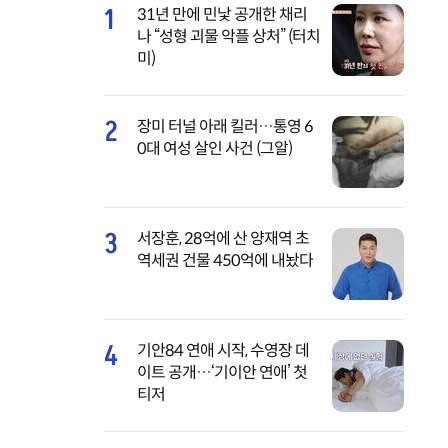
1
31년 만에 민낯 공개한 채리
나 “성형 괴물 악플 상처” (터치
미)
2
장미 터널 아래 킬러…통영 6
0대 여성 살인 사건 (그알)
3
서장훈, 28억에 산 양재역 초
역세권 건물 450억에 내놨다
4
기안84 연애 시작, 수영장 데
이트 공개…‘기이안 연애’ 첫
티저