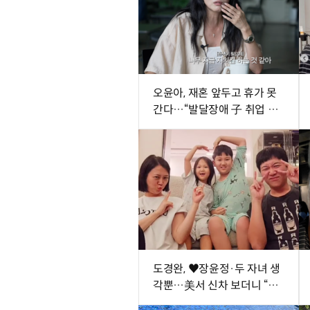
오윤아, 재혼 앞두고 휴가 못
간다…“발달장애 子 취업 1
년 차” [SD톡톡]
도경완, ♥장윤정·두 자녀 생
각뿐…美서 신차 보더니 “아
빠 열심히 할게” [SD톡톡]