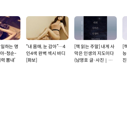
열일하는 명
“내 몸매, 눈 감아”…4
[책 읽는 주말] 내게 사
[
아-청순-
인4색 완벽 섹시 바디
막은 인생의 지도이다
능
매력 뽐내’
[화보]
(남영호 글·사진｜세종
진
서적)