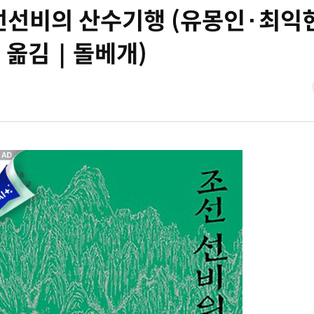
조선선비의 산수기행 (유몽인·최익
 옮김｜돌베개)