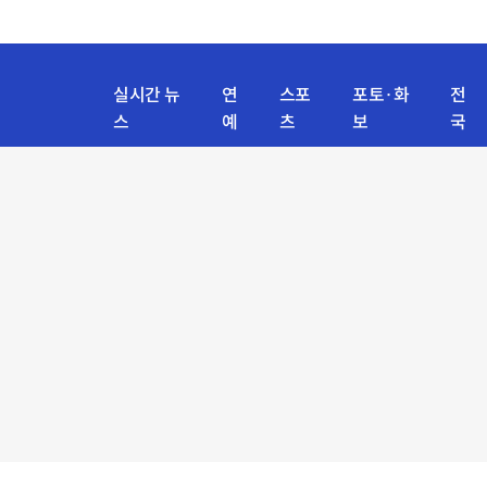
실시간 뉴
연
스포
포토·화
전
스
예
츠
보
국