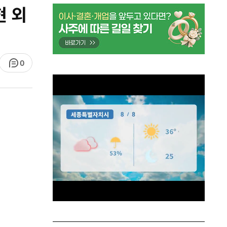
현 외
0