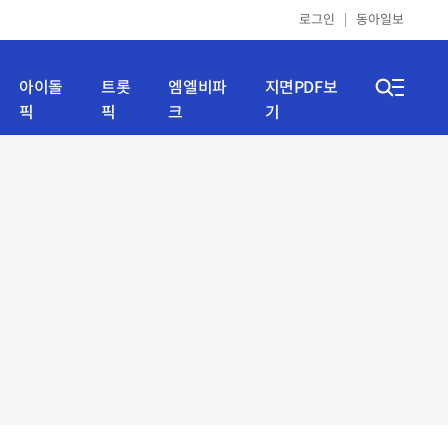
로그인
동아일보
아이돌
트롯
엠엘비파
지면PDF보
픽
픽
크
기