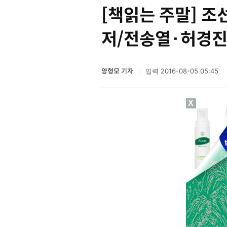
[책읽는 주말] 
저/전송열·허경진
양형모 기자
2016-08-05 05:45
입력
X