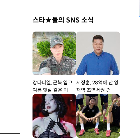
스타★들의 SNS 소식
강다니엘, 군복 입고
서장훈, 28억에 산 양
여름 햇살 같은 미소
재역 초역세권 건물 4
‘잘생겼어’ [DA★]
50억에 내놨다