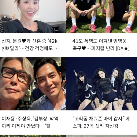
신지, 문원♥과 신혼 중 ‘42k
41도 폭염도 이겨낸 임영웅
g 뼈말라’…건강 걱정에도 행
축구♥…피지컬 난리 [DA★]
사 열일
이재용·주상욱, ‘김부장’ 악역
“고척돔 채워준 마이 감사” 에
끼리 이제야 만났다…“촬영
스파, 27곡 셋리 자신감…새
땐 한 번도 못 봐” [SD셀픽]
투어 시작 (종합)[DA현장]