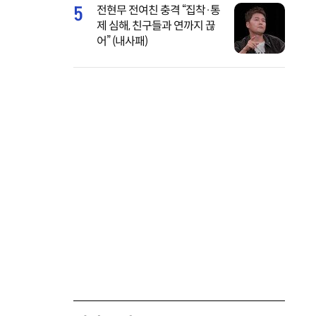
5
전현무 전여친 충격 “집착·통
제 심해, 친구들과 연까지 끊
어” (내사패)