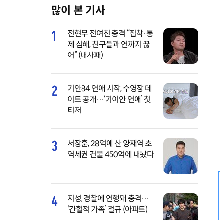
많이 본 기사
M
u
1
전현무 전여친 충격 “집착·통
t
제 심해, 친구들과 연까지 끊
e
어” (내사패)
2
기안84 연애 시작, 수영장 데
이트 공개…‘기이안 연애’ 첫
티저
3
서장훈, 28억에 산 양재역 초
역세권 건물 450억에 내놨다
4
지성, 경찰에 연행돼 충격…
‘간헐적 가족’ 절규 (아파트)