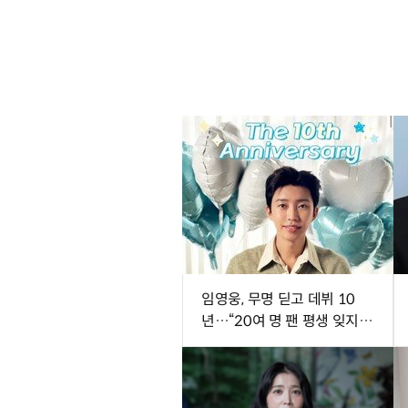
임영웅, 무명 딛고 데뷔 10
년…“20여 명 팬 평생 잊지
못해”