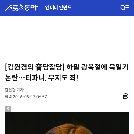
엔터테인먼트
[김원겸의 音담잡담] 하필 광복절에 욱일기
논란…티파니, 무지도 죄!
김원겸 기자
입력 2016-08-17 06:57
X