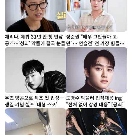
채리나, 데뷔 31년 만 첫 민낯
정준원 “배우 그만둘까 고
공개…‘성괴’ 악플에 결국 눈물
민”…‘언슬전’ 전 가장 힘들었
다
우즈 앙콘으로 체조 첫 입성…
도경수 악플러 법적대응 ing
생일 기념 셀프 ‘대형 스포’
“선처 없이 강경 대응” [공식]