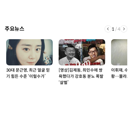
주요뉴스
1
/
4
30대 문근영, 최근 얼굴 믿
[영상]김제동, 최민수에 쌍
이휘재, 수술
기 힘든 수준 ‘이럴수가’
욕했다가 강호동 분노 폭발
황…몰라보게
‘살벌’