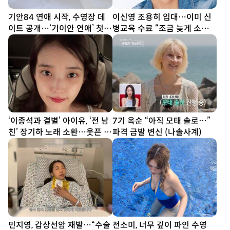
기안84 연애 시작, 수영장 데
이신영 조용히 입대…이미 신
이트 공개…‘기이안 연애’ 첫
병교육 수료 “조금 늦게 소식
티저
전해 죄송”
‘이종석과 결별’ 아이유, ‘전 남
7기 옥순 “아직 모태 솔로…”
친’ 장기하 노래 소환…웃픈 타
파격 금발 변신 (나솔사계)
이밍
민지영, 갑상선암 재발…“수술
전소미, 너무 깊이 파인 수영