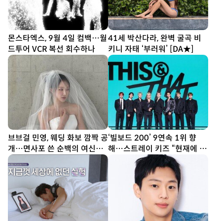
몬스타엑스, 9월 4일 컴백…월
41세 박산다라, 완벽 굴곡 비
드투어 VCR 복선 회수하나
키니 자태 ‘부러워’ [DA★]
브브걸 민영, 웨딩 화보 깜짝 공
‘빌보드 200’ 9연속 1위 향
개…면사포 쓴 순백의 여신
해…스트레이 키즈 “현재에 최
[DA★]
선다할 것” (종합)[DA현장]