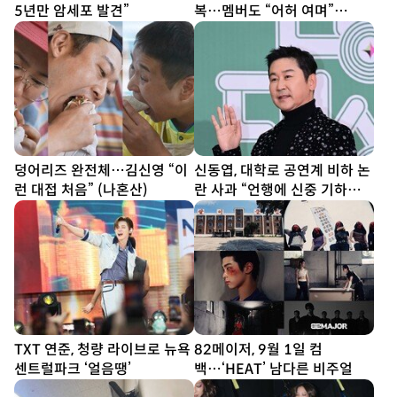
5년만 암세포 발견”
복…멤버도 “어허 여며”
[DA★]
덩어리즈 완전체…김신영 “이
신동엽, 대학로 공연계 비하 논
런 대접 처음” (나혼산)
란 사과 “언행에 신중 기하겠
다”
TXT 연준, 청량 라이브로 뉴욕
82메이저, 9월 1일 컴
센트럴파크 ‘얼음땡’
백…‘HEAT’ 남다른 비주얼