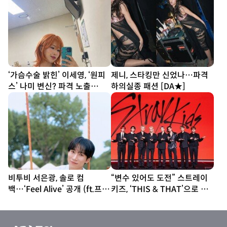
‘가슴수술 밝힌’ 이세영, ‘원피
제니, 스타킹만 신었나…파격
스’ 나미 변신? 파격 노출
하의실종 패션 [DA★]
[DA★]
비투비 서은광, 솔로 컴
“변수 있어도 도전” 스트레이
백…‘Feel Alive’ 공개 (ft.프니
키즈, ‘THIS & THAT’으로 보
엘)
여줄 새 얼굴 [종합]