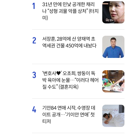
1
31년 만에 민낯 공개한 채리
나 “성형 괴물 악플 상처” (터치
미)
2
서장훈, 28억에 산 양재역 초
역세권 건물 450억에 내놨다
3
‘변호사♥’ 오초희, 쌍둥이 독
박 육아에 눈물…“이러다 헤어
질 수도” (결혼지옥)
4
기안84 연애 시작, 수영장 데
이트 공개…‘기이안 연애’ 첫
티저