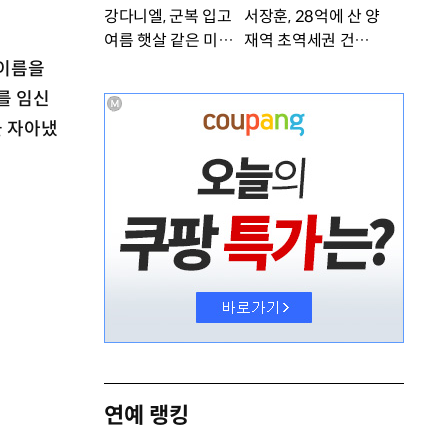
강다니엘, 군복 입고
서장훈, 28억에 산 양
여름 햇살 같은 미소
재역 초역세권 건물 4
‘잘생겼어’ [DA★]
50억에 내놨다
 이름을
를 임신
을 자아냈
연예 랭킹