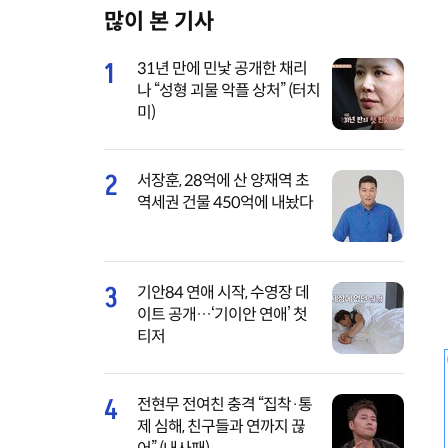
많이 본 기사
M
u
1
31년 만에 민낯 공개한 채리
t
나 “성형 괴물 악플 상처” (터치
e
미)
2
서장훈, 28억에 산 양재역 초
역세권 건물 450억에 내놨다
3
기안84 연애 시작, 수영장 데
이트 공개…‘기이안 연애’ 첫
티저
4
전현무 전여친 충격 “집착·통
제 심해, 친구들과 연까지 끊