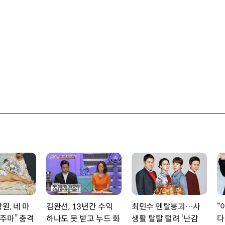
원, 네 마
김완선, 13년간 수익
최민수 멘탈붕괴…사
“
주마” 충격
하나도 못 받고 누드 화
생활 탈탈 털려 ‘난감
다