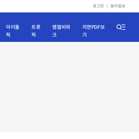
로그인
동아일보
아이돌
트롯
엠엘비파
지면PDF보
픽
픽
크
기