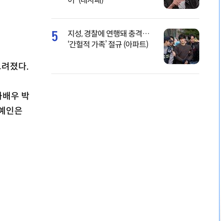
어” (내사패)
5
지성, 경찰에 연행돼 충격…
‘간헐적 가족’ 절규 (아파트)
그려졌다.
화배우 박
연예인은