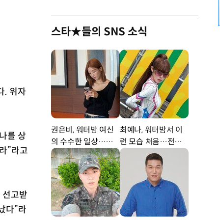
스타★들의 SNS 소식
다. 위자
권은비, 워터밤 여신
최예나, 워터밤서 이
나를 상
의 수수한 일상…청
런 모습 처음…전신
더라”라고
순美 가득 [DA★]
슈트로 파격 변신 [DA
★]
를 선고받
 났다”라