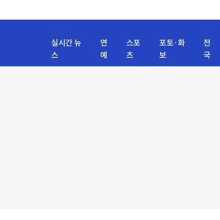
실시간 뉴
연
스포
포토·화
전
스
예
츠
보
국