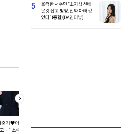
5
울컥한 서수민 “소지섭 선배
옷깃 잡고 펑펑, 진짜 아빠 같
았다” (종합)[DA인터뷰]
이준기♥아이유 사귄
고…” 소속사 공식입