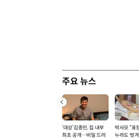
주요 뉴스
‘대상’김종민, 집 내부
박사모 “표창
최초 공개…비밀 드러
누라도 벗겨