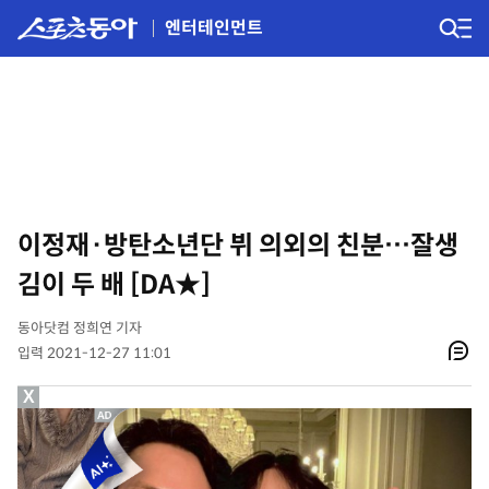
엔터테인먼트
이정재·방탄소년단 뷔 의외의 친분…잘생
김이 두 배 [DA★]
동아닷컴 정희연 기자
입력 2021-12-27 11:01
X