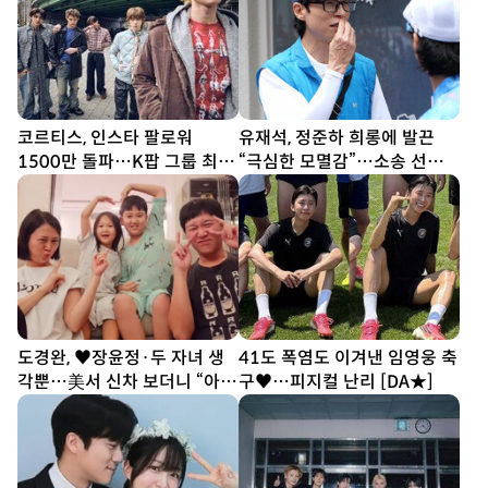
코르티스, 인스타 팔로워
유재석, 정준하 희롱에 발끈
1500만 돌파…K팝 그룹 최단
“극심한 모멸감”…소송 선언
기간
(놀뭐)
도경완, ♥장윤정·두 자녀 생
41도 폭염도 이겨낸 임영웅 축
각뿐…美서 신차 보더니 “아빠
구♥…피지컬 난리 [DA★]
열심히 할게” [SD톡톡]