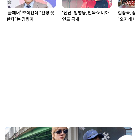
‘골때녀’ 조작인데 “인정 못
‘신난’ 임영웅, 단독쇼 비하
김종국, 송지
한다”는 김병지
인드 공개
“오지게 나쁜