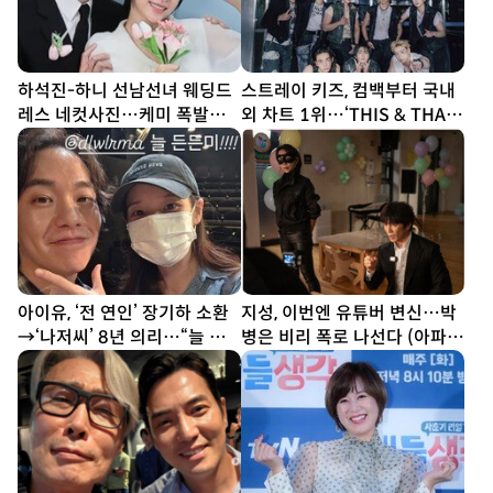
하석진-하니 선남선녀 웨딩드
스트레이 키즈, 컴백부터 국내
레스 네컷사진…케미 폭발
외 차트 1위…‘THIS & THAT’
[DA★]
흥행 시동
아이유, ‘전 연인’ 장기하 소환
지성, 이번엔 유튜버 변신…박
→‘나저씨’ 8년 의리…“늘 든
병은 비리 폭로 나선다 (아파
든” [SD톡톡]
트)