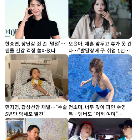
한승연, 장난감 쥔 손 ‘덜덜’…
오윤아, 재혼 앞두고 휴가 못 간
팬들 건강 걱정 쏟아졌다
다…“발달장애 子 취업 1년
차” [SD톡톡]
민지영, 갑상선암 재발…“수술
전소미, 너무 깊이 파인 수영
5년만 암세포 발견”
복…멤버도 “어허 여며”
[DA★]