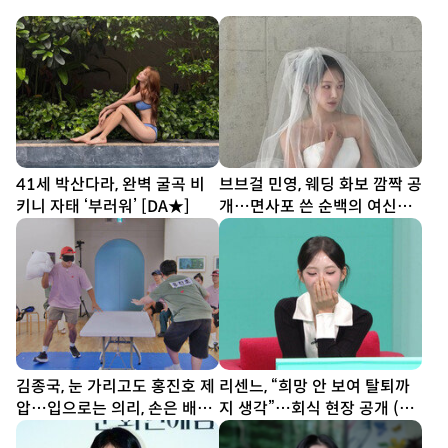
41세 박산다라, 완벽 굴곡 비
브브걸 민영, 웨딩 화보 깜짝 공
키니 자태 ‘부러워’ [DA★]
개…면사포 쓴 순백의 여신
[DA★]
김종국, 눈 가리고도 홍진호 제
리센느, “희망 안 보여 탈퇴까
압…입으로는 의리, 손은 배신
지 생각”…회식 현장 공개 (전
(런닝맨)
참시)