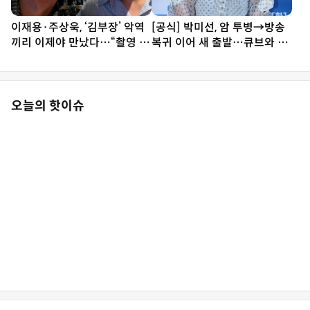
이재용·주상욱, ‘김부장’ 악역
[공식] 박미선, 암 투병→방송
끼리 이제야 만났다…“촬영 땐
복귀 이어 새 출발…큐브와 6
한 번도 못 봐” [SD셀픽]
년 동행 끝
오늘의 핫이슈