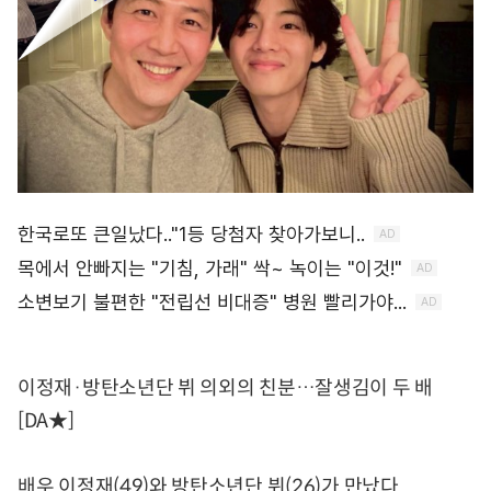
이정재·방탄소년단 뷔 의외의 친분…잘생김이 두 배
[DA★]
배우 이정재(49)와 방탄소년단 뷔(26)가 만났다.