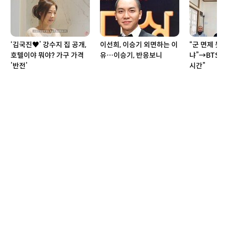
‘김국진♥’ 강수지 집 공개,
이선희, 이승기 외면하는 이
“군 면제 못
호텔이야 뭐야? 가구 가격
유…이승기, 반응보니
냐”→BTS 
’반전’
시간”