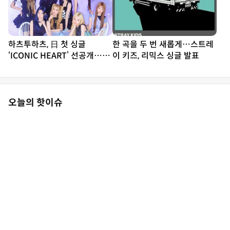
하츠투하츠, 日 첫 싱글
한 곡을 두 번 새롭게…스트레
‘ICONIC HEART’ 선공개…짜
이 키즈, 리믹스 싱글 발표
릿한 설렘 담았다
오늘의 핫이슈