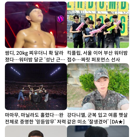
쌈디, 20kg 찌우더니 확 달라
킥플립, 서울 이어 부산 워터밤
졌다…워터밤 달군 ‘성난 근육’
접수…짜릿 퍼포먼스 선사
[SD셀픽]
마마무, 마닐라도 홀렸다…완
강다니엘, 군복 입고 여름 햇살
전체로 증명한 ‘믿듣맘무’ 저력
같은 미소 ‘잘생겼어’ [DA★]