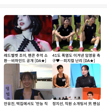
레드벨벳 조이, 팬콘 추억 소
41도 폭염도 이겨낸 임영웅 축
환…비하인드 공개 [DA★]
구♥…피지컬 난리 [DA★]
안유진, 떡집에서도 ‘만능 직
정지선, 직원 소개팅서 男 팬심