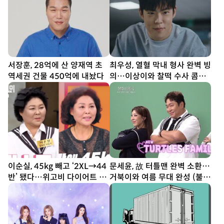
서장훈, 28억에 산 양재역 초
최우성, 열혈 막내 형사 완벽 빙
역세권 건물 450억에 내놨다
의…이상이와 찰떡 수사 콤비
(유부녀 킬러)
이순실, 45kg 빼고 ‘2XL→44
문세윤, 故 터틀맨 완벽 소환…
반’ 됐다…위고비 다이어트 결
거북이와 여름 무대 완성 (불후
과
의 명곡)