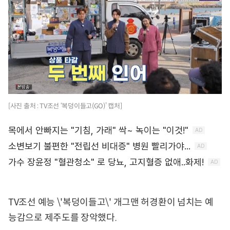
[사진 출처 : TV조선 ‘복덩이들고(GO)’ 캡처]
TV조선 예능 \'복덩이들고\' 개그맨 허경환이 넘치는 예
능감으로 제주도를 장악했다.