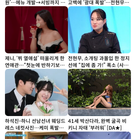
원’…메뉴 개발→서빙까지 똑
고백에 ‘광대 폭발’…전현무
부러지네 (우주떡집)
“집에 좀 가!” (사당귀)
제니, ‘뷔 열애설’ 떠올리게 한
전현무, 소개팅 과몰입 한 정지
연애관…“첫눈에 반하기보다
선에 “집에 좀 가!” 폭소 (사당
친구부터” [SD톡톡]
귀)
하석진-하니 선남선녀 웨딩드
41세 박산다라, 완벽 굴곡 비
레스 네컷사진…케미 폭발
키니 자태 ‘부러워’ [DA★]
[DA★]