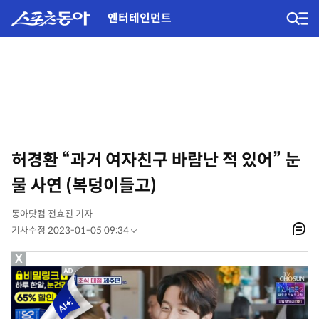
엔터테인먼트
허경환 “과거 여자친구 바람난 적 있어” 눈
물 사연 (복덩이들고)
동아닷컴 전효진 기자
기사수정 2023-01-05 09:34
X