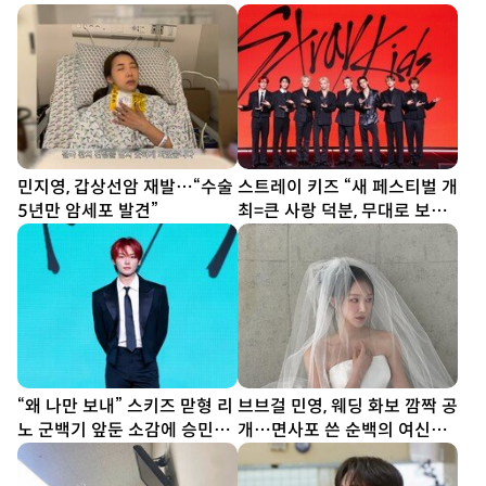
민지영, 갑상선암 재발…“수술
스트레이 키즈 “새 페스티벌 개
5년만 암세포 발견”
최=큰 사랑 덕분, 무대로 보답
할 것”
“왜 나만 보내” 스키즈 맏형 리
브브걸 민영, 웨딩 화보 깜짝 공
노 군백기 앞둔 소감에 승민
개…면사포 쓴 순백의 여신
“잘 가”
[DA★]