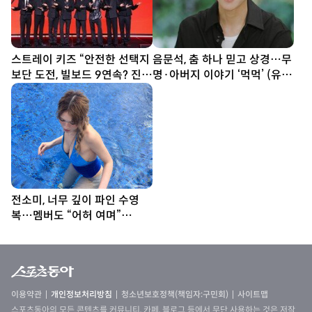
스트레이 키즈 “안전한 선택지
음문석, 춤 하나 믿고 상경…무
보단 도전, 빌보드 9연속? 진심
명·아버지 이야기 ‘먹먹’ (유퀴
다할 뿐”
즈)
전소미, 너무 깊이 파인 수영
복…멤버도 “어허 여며”
[DA★]
이용약관
개인정보처리방침
청소년보호정책(책임자:구민회)
사이트맵
스포츠동아의 모든 콘텐츠를 커뮤니티, 카페, 블로그 등에서 무단 사용하는 것은 저작