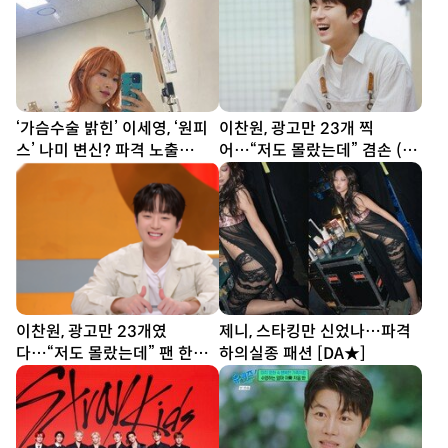
‘가슴수술 밝힌’ 이세영, ‘원피
이찬원, 광고만 23개 찍
스’ 나미 변신? 파격 노출
어…“저도 몰랐는데” 겸손 (편
[DA★]
스토랑)
이찬원, 광고만 23개였
제니, 스타킹만 신었나…파격
다…“저도 몰랐는데” 팬 한마
하의실종 패션 [DA★]
디에 깜짝