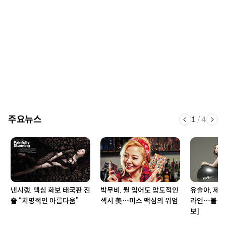
주요뉴스
1
/
4
낸시랭, 맥심 화보 태국판 진
박무비, 뭘 입어도 압도적인
유슬아, 제대
출 “치명적인 아름다움”
섹시 美…미스 맥심의 위엄
라인…볼륨 
보]