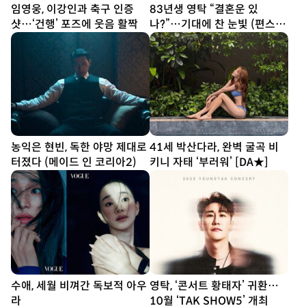
임영웅, 이강인과 축구 인증
83년생 영탁 “결혼운 있
샷…‘건행’ 포즈에 웃음 활짝
나?”…기대에 찬 눈빛 (편스토
랑)
농익은 현빈, 독한 야망 제대로
41세 박산다라, 완벽 굴곡 비
터졌다 (메이드 인 코리아2)
키니 자태 ‘부러워’ [DA★]
수애, 세월 비껴간 독보적 아우
영탁, ‘콘서트 황태자’ 귀환…
라
10월 ‘TAK SHOW5’ 개최