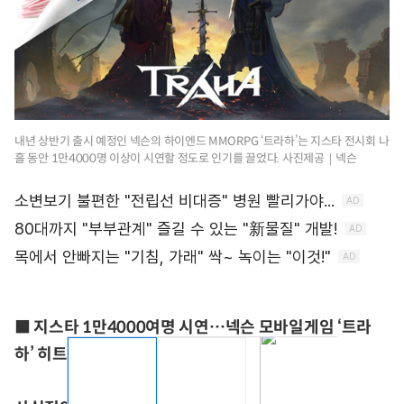
내년 상반기 출시 예정인 넥슨의 하이엔드 MMORPG ‘트라하’는 지스타 전시회 나
흘 동안 1만4000명 이상이 시연할 정도로 인기를 끌었다. 사진제공｜넥슨
■ 지스타 1만4000여명 시연…넥슨 모바일게임 ‘트라
하’ 히트예감