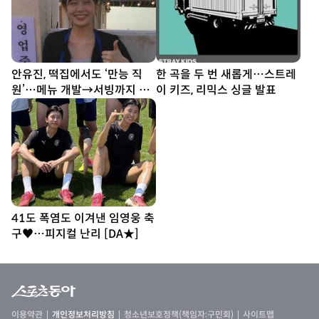
안유진, 떡집에서도 ‘만능 직
한 곡을 두 번 새롭게…스트레
원’…메뉴 개발→서빙까지 똑
이 키즈, 리믹스 싱글 발표
부러지네 (우주떡집)
41도 폭염도 이겨낸 임영웅 축
구♥…피지컬 난리 [DA★]
이용약관
개인정보처리방침
청소년보호정책(책임자:구민회)
사이트맵