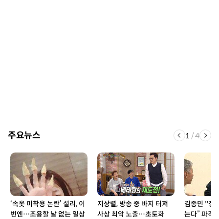
주요뉴스
1
/
4
‘속옷 미착용 논란’ 설리, 이
지상렬, 방송 중 바지 터져
김종민 "정기
번엔…조용할 날 없는 일상
사상 최악 노출…초토화
는다” 파격 