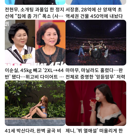
전현무, 소개팅 과몰입 한 정지
서장훈, 28억에 산 양재역 초
선에 “집에 좀 가!” 폭소 (사당
역세권 건물 450억에 내놨다
귀)
이순실, 45kg 빼고 ‘2XL→44
마마무, 마닐라도 홀렸다…완
반’ 됐다…위고비 다이어트 결
전체로 증명한 ‘믿듣맘무’ 저력
과
41세 박산다라, 완벽 굴곡 비
제니, ‘뷔 열애설’ 떠올리게 한