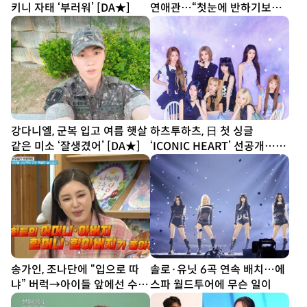
키니 자태 ‘부러워’ [DA★]
연애관…“첫눈에 반하기보다
친구부터” [SD톡톡]
강다니엘, 군복 입고 여름 햇살
하츠투하츠, 日 첫 싱글
같은 미소 ‘잘생겼어’ [DA★]
‘ICONIC HEART’ 선공개…짜
릿한 설렘 담았다
송가인, 조나단에 “입으로 따
솔로·유닛 6곡 연속 배치…에
냐” 버럭→아이들 앞에선 수줍
스파 월드투어에 무슨 일이
반전미 (제철리 마을회관)