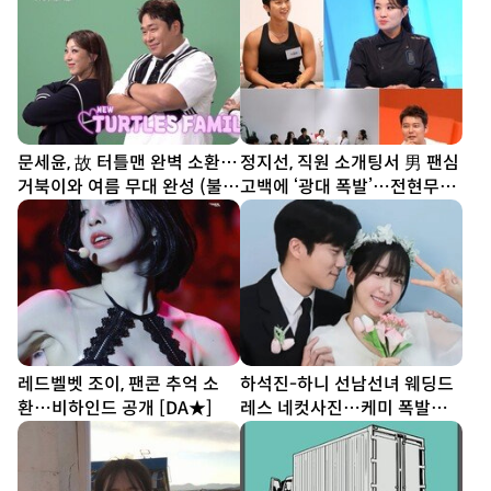
문세윤, 故 터틀맨 완벽 소환…
정지선, 직원 소개팅서 男 팬심
거북이와 여름 무대 완성 (불후
고백에 ‘광대 폭발’…전현무
의 명곡)
“집에 좀 가!” (사당귀)
레드벨벳 조이, 팬콘 추억 소
하석진-하니 선남선녀 웨딩드
환…비하인드 공개 [DA★]
레스 네컷사진…케미 폭발
[DA★]