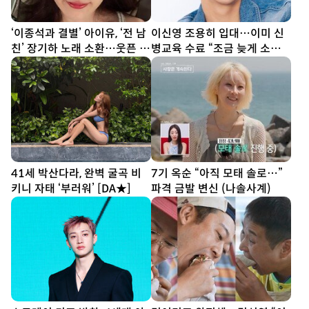
‘이종석과 결별’ 아이유, ‘전 남
이신영 조용히 입대…이미 신
친’ 장기하 노래 소환…웃픈 타
병교육 수료 “조금 늦게 소식
이밍
전해 죄송”
41세 박산다라, 완벽 굴곡 비
7기 옥순 “아직 모태 솔로…”
키니 자태 ‘부러워’ [DA★]
파격 금발 변신 (나솔사계)