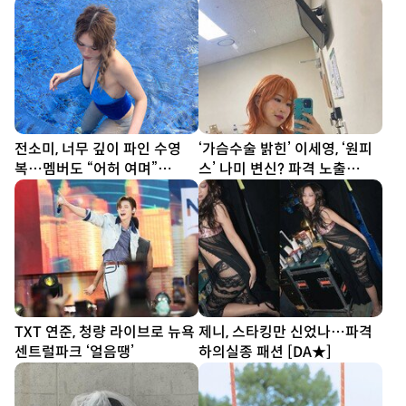
여줄 새 얼굴 [종합]
전소미, 너무 깊이 파인 수영
‘가슴수술 밝힌’ 이세영, ‘원피
복…멤버도 “어허 여며”
스’ 나미 변신? 파격 노출
[DA★]
[DA★]
TXT 연준, 청량 라이브로 뉴욕
제니, 스타킹만 신었나…파격
센트럴파크 ‘얼음땡’
하의실종 패션 [DA★]