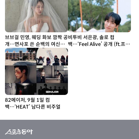
브브걸 민영, 웨딩 화보 깜짝 공
비투비 서은광, 솔로 컴
개…면사포 쓴 순백의 여신
백…‘Feel Alive’ 공개 (ft.프니
[DA★]
엘)
82메이저, 9월 1일 컴
백…‘HEAT’ 남다른 비주얼