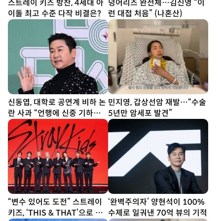
스트레이 키즈 방찬, 4세대 아
덩어리즈 완전체…김신영 “이
이돌 최고 수준 다작 비결은?
런 대접 처음” (나혼산)
신동엽, 대학로 공연계 비하 논
민지영, 갑상선암 재발…“수술
란 사과 “언행에 신중 기하겠
5년만 암세포 발견”
다”
“변수 있어도 도전” 스트레이
‘완벽주의자’ 양현석이 100%
키즈, ‘THIS & THAT’으로 보
수제로 일궈낸 70억 뷰의 기적