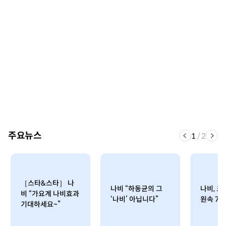
주요뉴스
1
/
2
［스타&스타］ 나
나비 “하동균의 그
나비, 
비 “가요계 나비효과
‘나비’ 아닙니다”
원속 7
기대하세요~”