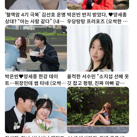
‘혈액암 4기 극복’ 김선호 운명
박은빈 반지 받았다, ♥양세종
상대? “아는 사람 같다” (내남
우당탕탕 프러포즈 (오싹한 연
은연애)
애)
박은빈♥양세종 한강 데이
울컥한 서수민 “소지섭 선배 옷
트…위장인데 썸 타네 (오싹한
깃 잡고 펑펑, 진짜 아빠 같았
연애)
다” (종합)[DA인터뷰]