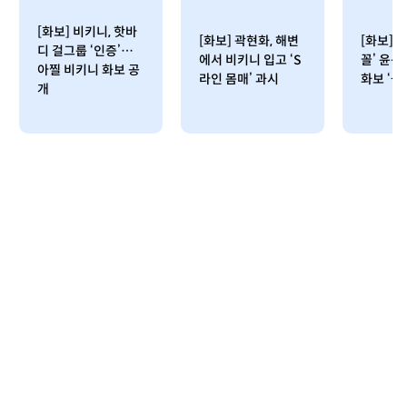
[화보] 비키니, 핫바
[화보] 곽현화, 해변
[화보] 
디 걸그룹 ‘인증’…
에서 비키니 입고 ‘S
꼴’ 윤선
아찔 비키니 화보 공
라인 몸매’ 과시
화보 ‘볼
개