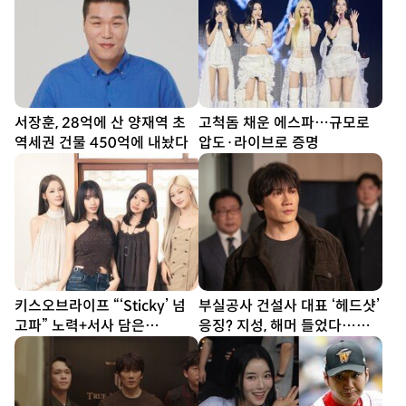
서장훈, 28억에 산 양재역 초
고척돔 채운 에스파…규모로
역세권 건물 450억에 내놨다
압도·라이브로 증명
키스오브라이프 “‘Sticky’ 넘
부실공사 건설사 대표 ‘헤드샷’
고파” 노력+서사 담은
응징? 지성, 해머 들었다…대
‘SWEAT’ [DA인터뷰①]
리 통쾌 (아파트)