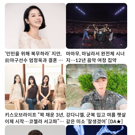
‘인민을 위해 복무하라’ 지안,
마마무, 마닐라서 완전체 시너
前야구선수 엄정욱과 결혼 발
지…12년 음악 여정 집약
표
키스오브라이프 “꽉 채운 3년,
강다니엘, 군복 입고 여름 햇살
이제 시작…코첼라 서고파”
같은 미소 ‘잘생겼어’ [DA★]
[DA인터뷰②]