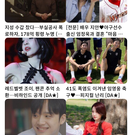
지성 수갑 찼다…부실공사 폭
[전문] 배우 지안♥야구선수
로하자, 178억 횡령 누명 (아
출신 엄정욱과 결혼 “마음 참
파트)
따뜻한 사람”
레드벨벳 조이, 팬콘 추억 소
41도 폭염도 이겨낸 임영웅 축
환…비하인드 공개 [DA★]
구♥…피지컬 난리 [DA★]