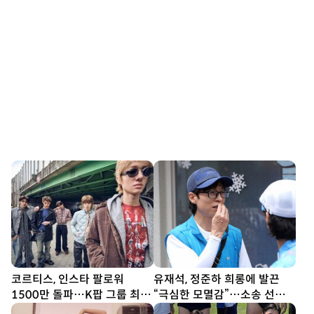
코르티스, 인스타 팔로워
유재석, 정준하 희롱에 발끈
1500만 돌파…K팝 그룹 최단
“극심한 모멸감”…소송 선언
기간
(놀뭐)