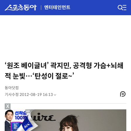
엔터테인먼트
‘원조 베이글녀’ 곽지민, 공격형 가슴+뇌쇄
적 눈빛…‘탄성이 절로~’
동아닷컴
기사수정 2012-08-19 16:13
X