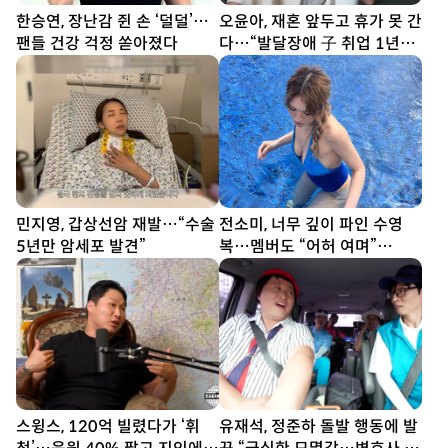
한승연, 장난감 쥔 손 ‘덜덜’…
오윤아, 재혼 앞두고 휴가 못 간
팬들 건강 걱정 쏟아졌다
다…“발달장애 子 취업 1년
차” [SD톡톡]
민지영, 갑상선암 재발…“수술
전소미, 너무 깊이 파인 수영
5년만 암세포 발견”
복…멤버도 “어허 여며”
[DA★]
스윙스, 120억 빌렸다가 ‘휘
유재석, 정준하 돌발 행동에 발