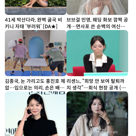
41세 박산다라, 완벽 굴곡 비
브브걸 민영, 웨딩 화보 깜짝 공
키니 자태 ‘부러워’ [DA★]
개…면사포 쓴 순백의 여신
[DA★]
김종국, 눈 가리고도 홍진호 제
리센느, “희망 안 보여 탈퇴까
압…입으로는 의리, 손은 배신
지 생각”…회식 현장 공개 (전
(런닝맨)
참시)