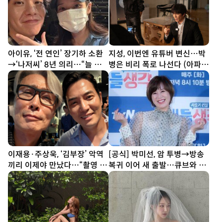
아이유, ‘전 연인’ 장기하 소환
지성, 이번엔 유튜버 변신…박
→‘나저씨’ 8년 의리…“늘 든
병은 비리 폭로 나선다 (아파
든” [SD톡톡]
트)
이재용·주상욱, ‘김부장’ 악역
[공식] 박미선, 암 투병→방송
끼리 이제야 만났다…“촬영 땐
복귀 이어 새 출발…큐브와 6
한 번도 못 봐” [SD셀픽]
년 동행 끝