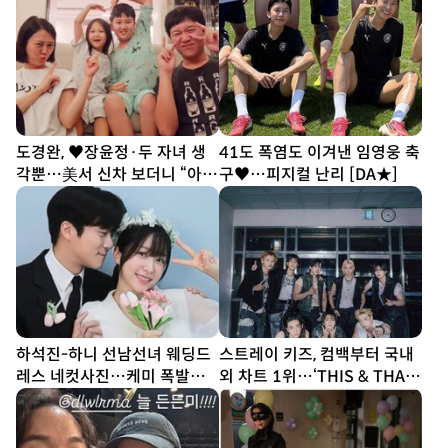
도경완, ♥장윤정·두 자녀 생
41도 폭염도 이겨낸 임영웅 축
각뿐…美서 신차 보더니 “아빠
구♥…피지컬 난리 [DA★]
열심히 할게” [SD톡톡]
하석진-하니 선남선녀 웨딩드
스트레이 키즈, 컴백부터 국내
레스 네컷사진…케미 폭발
외 차트 1위…‘THIS & THAT’
[DA★]
흥행 시동