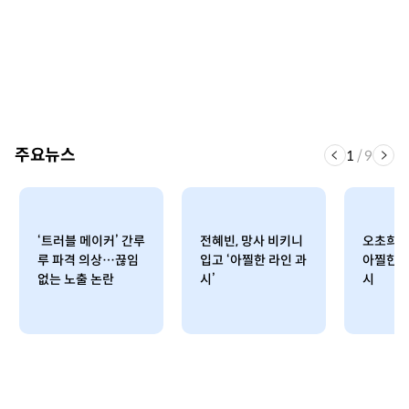
주요뉴스
1
/
9
‘트러블 메이커’ 간루
전혜빈, 망사 비키니
오초희,
루 파격 의상…끊임
입고 ‘아찔한 라인 과
아찔한 
없는 노출 논란
시’
시