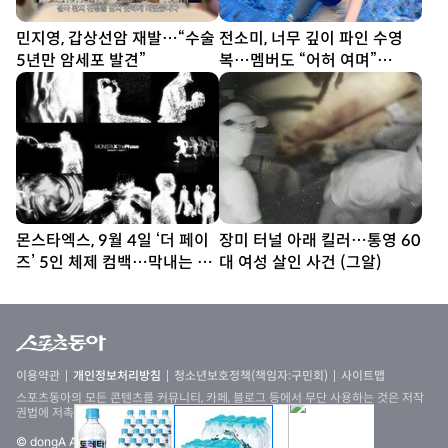
민지영, 갑상선암 재발…“수술
전소미, 너무 깊이 파인 수영
5년만 암세포 발견”
복…멤버도 “어허 여며”
[DA★]
몬스타엑스, 9월 4일 ‘더 페이
장미 터널 아래 킬러…통영 60
즈’ 5인 체제 컴백…막내는 軍
대 여성 살인 사건 (그알)
복무
이용약관
개인정보처리방침
청소년보호정책(책임자:구민회)
사이트맵
스포츠동아의 모든 콘텐츠를 커뮤니티, 카페, 블로그 등에서 무단 사용하는 것은 저작
권법에 저촉되며, 법적 제재를 받을 수 있습니다
© dongA All rights reserved