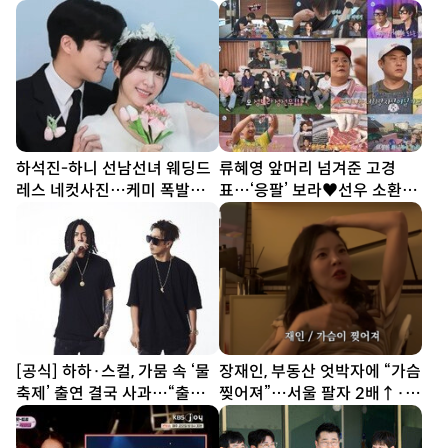
오긴 했다”
하석진-하니 선남선녀 웨딩드
류혜영 앞머리 넘겨준 고경
레스 네컷사진…케미 폭발
표…‘응팔’ 보라♥선우 소환
[DA★]
(나혼산)
[공식] 하하·스컬, 가뭄 속 ‘물
장재인, 부동산 엇박자에 “가슴
축제’ 출연 결국 사과…“출연
찢어져”…서울 팔자 2배↑·김
료 전액 기부”
포는 ↓