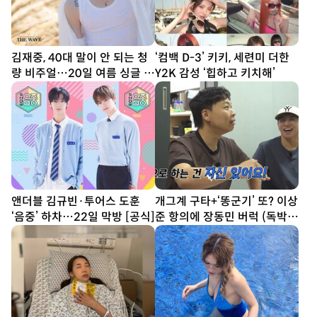
김재중, 40대 말이 안 되는 청
‘컴백 D-3’ 키키, 세련미 더한
량 비주얼…20일 여름 싱글 발
Y2K 감성 ‘힙하고 키치해’
매
앤더블 김규빈·투어스 도훈
개그계 구타+‘똥군기’ 또? 이상
‘음중’ 하차…22일 막방 [공식]
준 항의에 장동민 버럭 (독박투
어)