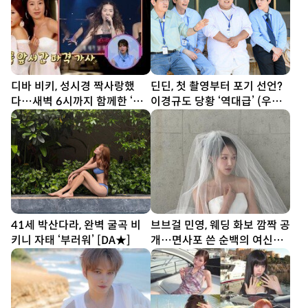
디바 비키, 성시경 짝사랑했
딘딘, 첫 촬영부터 포기 선언?
다…새벽 6시까지 함께한 ‘설
이경규도 당황 ‘역대급’ (우리
렁탕 엔딩’(힛트쏭)
동네 전성시대)
41세 박산다라, 완벽 굴곡 비
브브걸 민영, 웨딩 화보 깜짝 공
키니 자태 ‘부러워’ [DA★]
개…면사포 쓴 순백의 여신
[DA★]