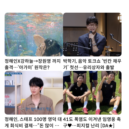
정해인X강하늘→장원영 까지
박학기, 음악 토크쇼 ‘빈칸 채우
출격…‘아가미’ 원작은?
기’ 첫선…유리상자와 출발
정해인, 스태프 100명 영덕 대
41도 폭염도 이겨낸 임영웅 축
게 회식비 결제…“돈 많이 나
구♥…피지컬 난리 [DA★]