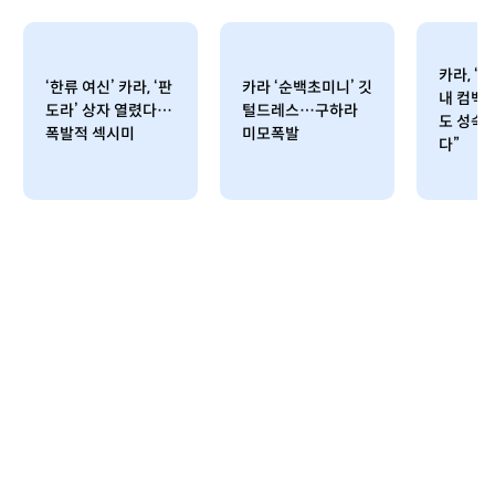
카라, ‘
‘한류 여신’ 카라, ‘판
카라 ‘순백초미니’ 깃
내 컴백
도라’ 상자 열렸다…
털드레스…구하라
도 성숙한
폭발적 섹시미
미모폭발
다”