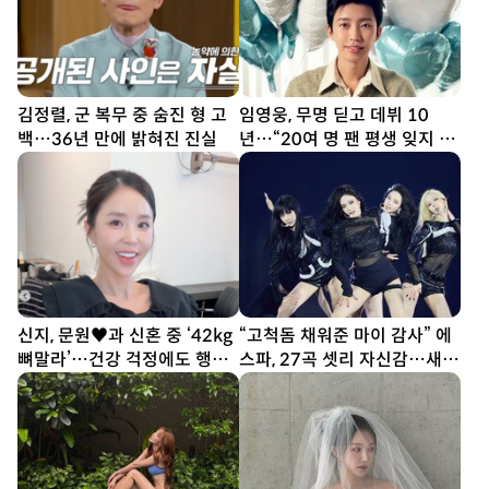
김정렬, 군 복무 중 숨진 형 고
임영웅, 무명 딛고 데뷔 10
백…36년 만에 밝혀진 진실
년…“20여 명 팬 평생 잊지 못
해”
신지, 문원♥과 신혼 중 ‘42kg
“고척돔 채워준 마이 감사” 에
뼈말라’…건강 걱정에도 행사
스파, 27곡 셋리 자신감…새
열일
투어 시작 (종합)[DA현장]