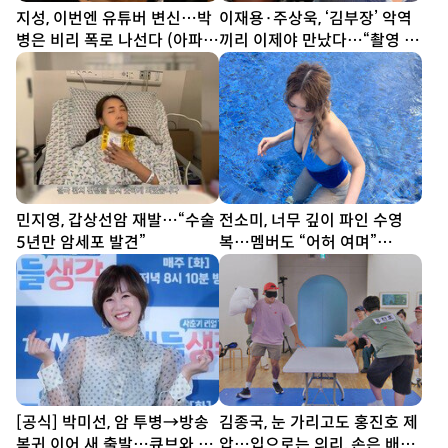
지성, 이번엔 유튜버 변신…박
이재용·주상욱, ‘김부장’ 악역
병은 비리 폭로 나선다 (아파
끼리 이제야 만났다…“촬영 땐
트)
한 번도 못 봐” [SD셀픽]
민지영, 갑상선암 재발…“수술
전소미, 너무 깊이 파인 수영
5년만 암세포 발견”
복…멤버도 “어허 여며”
[DA★]
[공식] 박미선, 암 투병→방송
김종국, 눈 가리고도 홍진호 제
복귀 이어 새 출발…큐브와 6
압…입으로는 의리, 손은 배신