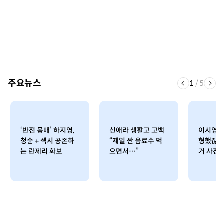
주요뉴스
1
/
5
‘반전 몸매’ 하지영,
신애라 생활고 고백
이시영 “
청순＋섹시 공존하
“제일 싼 음료수 먹
형했잖아
는 란제리 화보
으면서…”
거 사진 