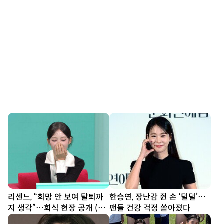
리센느, “희망 안 보여 탈퇴까
한승연, 장난감 쥔 손 ‘덜덜’…
지 생각”…회식 현장 공개 (전
팬들 건강 걱정 쏟아졌다
참시)