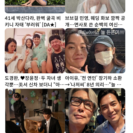
41세 박산다라, 완벽 굴곡 비
브브걸 민영, 웨딩 화보 깜짝 공
키니 자태 ‘부러워’ [DA★]
개…면사포 쓴 순백의 여신
[DA★]
도경완, ♥장윤정·두 자녀 생
아이유, ‘전 연인’ 장기하 소환
각뿐…美서 신차 보더니 “아빠
→‘나저씨’ 8년 의리…“늘 든
열심히 할게” [SD톡톡]
든” [SD톡톡]