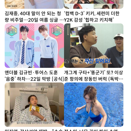
김재중, 40대 말이 안 되는 청
‘컴백 D-3’ 키키, 세련미 더한
량 비주얼…20일 여름 싱글 발
Y2K 감성 ‘힙하고 키치해’
매
앤더블 김규빈·투어스 도훈
개그계 구타+‘똥군기’ 또? 이상
‘음중’ 하차…22일 막방 [공식]
준 항의에 장동민 버럭 (독박투
어)