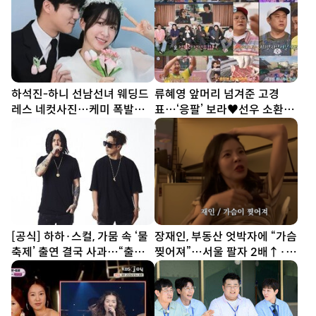
하석진-하니 선남선녀 웨딩드
류혜영 앞머리 넘겨준 고경
레스 네컷사진…케미 폭발
표…‘응팔’ 보라♥선우 소환
[DA★]
(나혼산)
[공식] 하하·스컬, 가뭄 속 ‘물
장재인, 부동산 엇박자에 “가슴
축제’ 출연 결국 사과…“출연
찢어져”…서울 팔자 2배↑·김
료 전액 기부”
포는 ↓