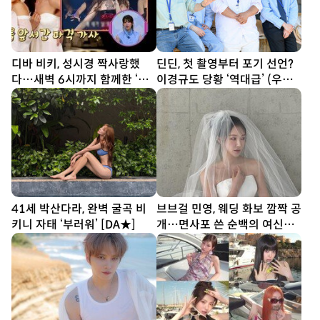
디바 비키, 성시경 짝사랑했
딘딘, 첫 촬영부터 포기 선언?
다…새벽 6시까지 함께한 ‘설
이경규도 당황 ‘역대급’ (우리
렁탕 엔딩’(힛트쏭)
동네 전성시대)
41세 박산다라, 완벽 굴곡 비
브브걸 민영, 웨딩 화보 깜짝 공
키니 자태 ‘부러워’ [DA★]
개…면사포 쓴 순백의 여신
[DA★]