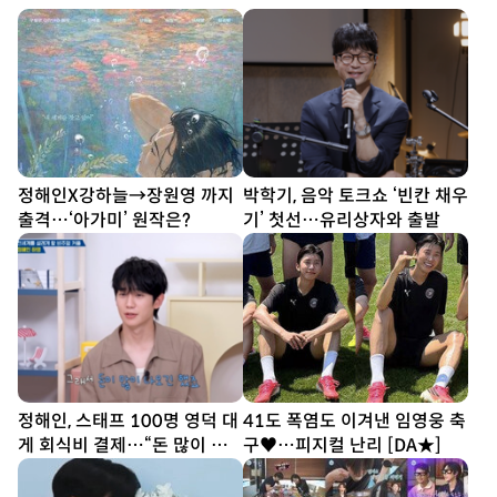
정해인X강하늘→장원영 까지
박학기, 음악 토크쇼 ‘빈칸 채우
출격…‘아가미’ 원작은?
기’ 첫선…유리상자와 출발
정해인, 스태프 100명 영덕 대
41도 폭염도 이겨낸 임영웅 축
게 회식비 결제…“돈 많이 나
구♥…피지컬 난리 [DA★]
오긴 했다”