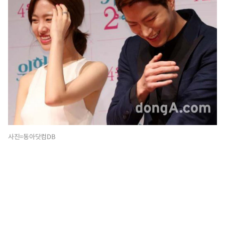
사진=동아닷컴DB