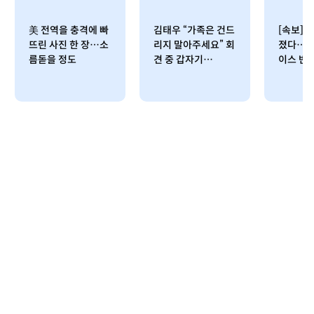
美 전역을 충격에 빠
김태우 “가족은 건드
[속보] 
뜨린 사진 한 장…소
리지 말아주세요” 회
졌다…상
름돋을 정도
견 중 갑자기…
이스 반응