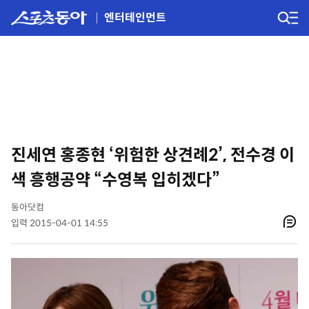
엔터테인먼트
진세연 홍종현 ‘위험한 상견례2’, 전수경 이
색 흥행공약 “수영복 입히겠다”
동아닷컴
입력 2015-04-01 14:55