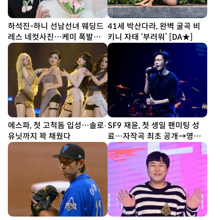
하석진-하니 선남선녀 웨딩드
41세 박산다라, 완벽 굴곡 비
레스 네컷사진…케미 폭발
키니 자태 ‘부러워’ [DA★]
[DA★]
에스파, 첫 고척돔 입성…솔로∙
SF9 재윤, 첫 생일 팬미팅 성
유닛까지 꽉 채웠다
료…자작곡 최초 공개→영빈·
찬희 깜짝 등장