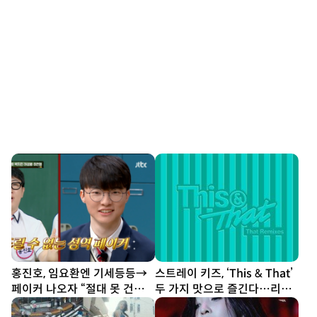
홍진호, 임요환엔 기세등등→
스트레이 키즈, ‘This & That’
페이커 나오자 “절대 못 건드
두 가지 맛으로 즐긴다…리믹
려” (아형)
스 싱글 발표