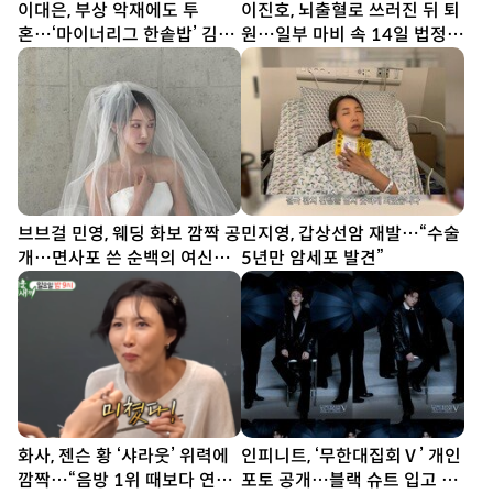
이대은, 부상 악재에도 투
이진호, 뇌출혈로 쓰러진 뒤 퇴
혼…‘마이너리그 한솥밥’ 김동
원…일부 마비 속 14일 법정
엽과 정면승부 (불꽃야구2)
선다
브브걸 민영, 웨딩 화보 깜짝 공
민지영, 갑상선암 재발…“수술
개…면사포 쓴 순백의 여신
5년만 암세포 발견”
[DA★]
화사, 젠슨 황 ‘샤라웃’ 위력에
인피니트, ‘무한대집회Ⅴ’ 개인
깜짝…“음방 1위 때보다 연락
포토 공개…블랙 슈트 입고 강