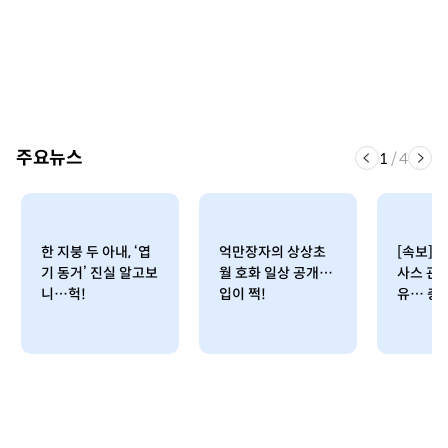
주요뉴스
1
/
4
한 지붕 두 아내, ‘엽
억만장자의 상상초
[속보] 
기 동거’ 진실 알고보
월 호화 일상 공개…
사스 관
니…헉!
입이 쩍!
유… 충