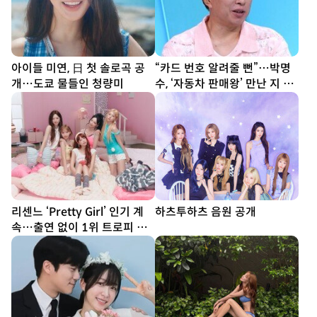
아이들 미연, 日 첫 솔로곡 공
“카드 번호 알려줄 뻔”…박명
개…도쿄 물들인 청량미
수, ‘자동차 판매왕’ 만난 지 3
분 만에 홀렸다 (사당귀)
리센느 ‘Pretty Girl’ 인기 계
하츠투하츠 음원 공개
속…출연 없이 1위 트로피 획
득