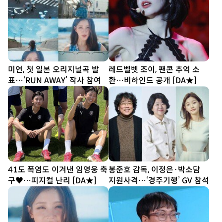
미연, 첫 일본 오리지널곡 발
레드벨벳 조이, 팬콘 추억 소
표…‘RUN AWAY’ 작사 참여
환…비하인드 공개 [DA★]
41도 폭염도 이겨낸 임영웅 축
봉준호 감독, 이정은·박소담
구♥…피지컬 난리 [DA★]
지원사격…‘경주기행’ GV 참석