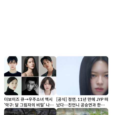
더보이즈 큐→우주소녀 엑시
[공식] 정연, 11년 만에 JYP 떠
‘악구: 달 그림자의 비밀’ 나란
났다…친언니 공승연과 한솥
히 캐스팅 [공식]
밥 ‘배우 도전’