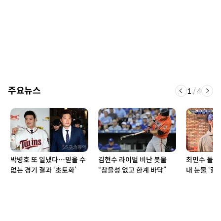
주요뉴스
1
/
4
박병호 또 일냈다…믿을 수
김현수 라이벌 비난 봇물
최민수 돌발
없는 경기 결과 ‘초토화’
“참을성 없고 한계 바닥”
내 눈물 ‘갈