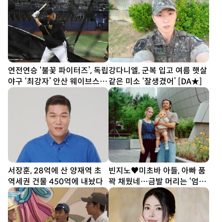
연전연승 ‘불꽃 파이터즈’, 독립
강다니엘, 군복 입고 여름 햇살
야구 ‘최강자’ 안산 웨이브스와
같은 미소 ‘잘생겼어’ [DA★]
맞대결
서장훈, 28억에 산 양재역 초
빈지노♥미초바 아들, 아빠 품
역세권 건물 450억에 내놨다
꽉 채웠네…금발 머리는 ‘엄마
판박이’