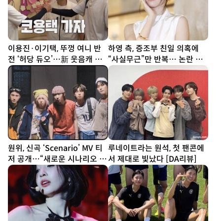
이용진·이기택, 뚜껑 여니 반
하영 측, 증조부 친일 의혹에
전 ‘허당 듀오’…新 웃음캐 등
“사실무근”만 반복… 논란 키
극 (1박2일)
우는 ‘영혼 없는’ 해명[SD이슈]
원위, 신곡 ‘Scenario’ MV 티
루네이트라는 원석, 첫 팬콘에
저 공개…“새로운 시나리오 쓴
서 제대로 빛났다 [DA리뷰]
다”