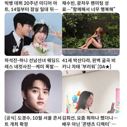
빅뱅 데뷔 20주년 미디어 아
채수빈, 광저우 팬미팅 성
트, 14일부터 잠실 일대 뒤덮
료…“함께해서 너무 행복해”
는다
하석진-하니 선남선녀 웨딩드
41세 박산다라, 완벽 굴곡 비
레스 네컷사진…케미 폭발
키니 자태 ‘부러워’ [DA★]
[DA★]
[공식] 도경수, 10월 서울 콘서
김희선, 요즘 뭐하나 했더니…
트 개최 확정
배우 아닌 ‘콘텐츠 디렉터’ 됐