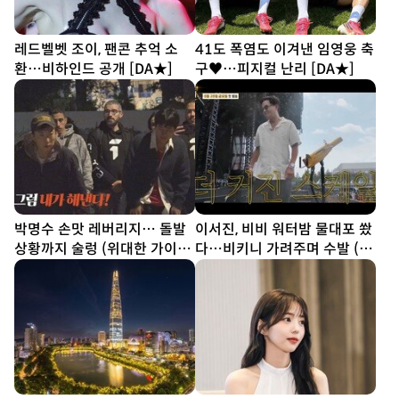
레드벨벳 조이, 팬콘 추억 소
41도 폭염도 이겨낸 임영웅 축
환…비하인드 공개 [DA★]
구♥…피지컬 난리 [DA★]
박명수 손맛 레버리지… 돌발
이서진, 비비 워터밤 물대포 쐈
상황까지 술렁 (위대한 가이드
다…비키니 가려주며 수발 (비
3)
서진)