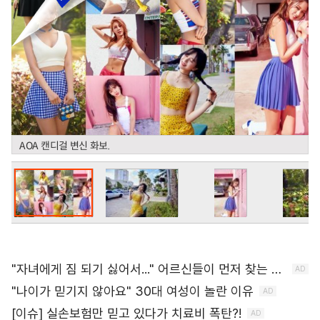
AOA 캔디걸 변신 화보.