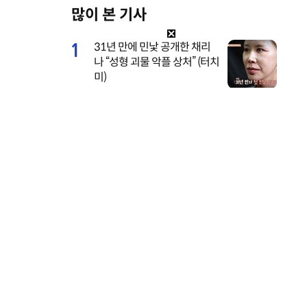
많이 본 기사
M
u
1
31년 만에 민낯 공개한 채리
t
나 “성형 괴물 악플 상처” (터치
e
미)
2
서장훈, 28억에 산 양재역 초
역세권 건물 450억에 내놨다
3
기안84 연애 시작, 수영장 데
이트 공개…‘기이안 연애’ 첫
티저
4
전현무 전여친 충격 “집착·통
제 심해, 친구들과 연까지 끊