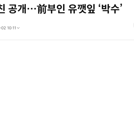
여친 공개…前부인 유깻잎 ‘박수’
02 10:11