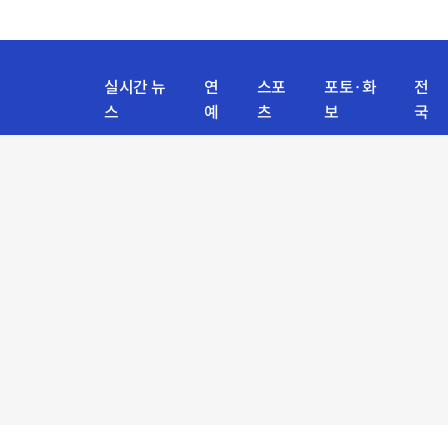
실시간 뉴
연
스포
포토·화
전
스
예
츠
보
국