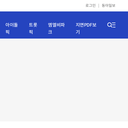
로그인
동아일보
아이돌
트롯
엠엘비파
지면PDF보
픽
픽
크
기