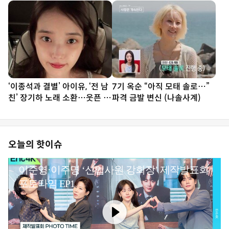
티저
전해 죄송”
‘이종석과 결별’ 아이유, ‘전 남
7기 옥순 “아직 모태 솔로…”
친’ 장기하 노래 소환…웃픈 타
파격 금발 변신 (나솔사계)
이밍
오늘의 핫이슈