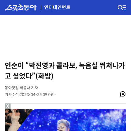
엔터테인먼트
인순이 “박진영과 콜라보, 녹음실 뛰쳐나가
고 싶었다”(화밤)
동아닷컴 최윤나 기자
기사수정 2023-04-25 09:09
X