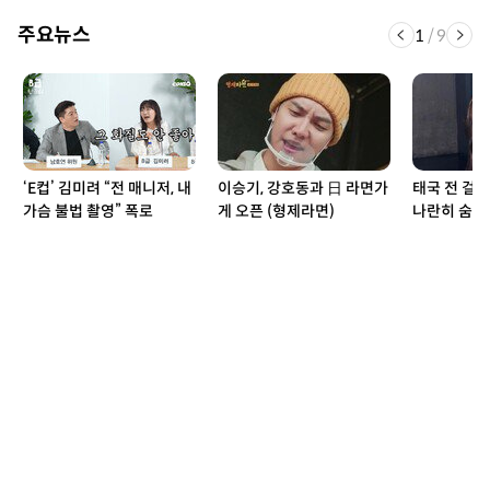
주요뉴스
1
/
9
‘E컵’ 김미려 “전 매니저, 내
이승기, 강호동과 日 라면가
태국 전 걸그
가슴 불법 촬영” 폭로
게 오픈 (형제라면)
나란히 숨진