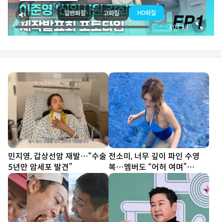
민지영, 갑상선암 재발…“수술
전소미, 너무 깊이 파인 수영
5년만 암세포 발견”
복…멤버도 “어허 여며”
[DA★]