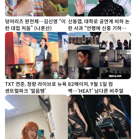
덩어리즈 완전체…김신영 “이
신동엽, 대학로 공연계 비하 논
런 대접 처음” (나혼산)
란 사과 “언행에 신중 기하겠
다”
TXT 연준, 청량 라이브로 뉴욕
82메이저, 9월 1일 컴
센트럴파크 ‘얼음땡’
백…‘HEAT’ 남다른 비주얼