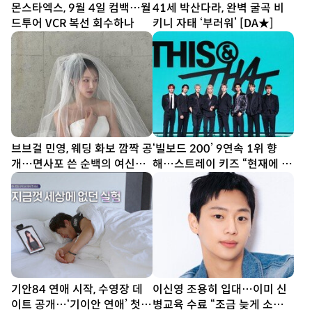
몬스타엑스, 9월 4일 컴백…월
41세 박산다라, 완벽 굴곡 비
드투어 VCR 복선 회수하나
키니 자태 ‘부러워’ [DA★]
브브걸 민영, 웨딩 화보 깜짝 공
‘빌보드 200’ 9연속 1위 향
개…면사포 쓴 순백의 여신
해…스트레이 키즈 “현재에 최
[DA★]
선다할 것” (종합)[DA현장]
기안84 연애 시작, 수영장 데
이신영 조용히 입대…이미 신
이트 공개…‘기이안 연애’ 첫
병교육 수료 “조금 늦게 소식