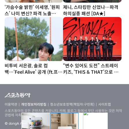
‘가슴수술 밝힌’ 이세영, ‘원피
제니, 스타킹만 신었나…파격
스’ 나미 변신? 파격 노출
하의실종 패션 [DA★]
[DA★]
비투비 서은광, 솔로 컴
“변수 있어도 도전” 스트레이
백…‘Feel Alive’ 공개 (ft.프니
키즈, ‘THIS & THAT’으로 보
엘)
여줄 새 얼굴 [종합]
이용약관
개인정보처리방침
청소년보호정책(책임자:구민회)
사이트맵
스포츠동아의 모든 콘텐츠를 커뮤니티, 카페, 블로그 등에서 무단 사용하는 것은 저작
권법에 저촉되며, 법적 제재를 받을 수 있습니다
© dongA All rights reserved