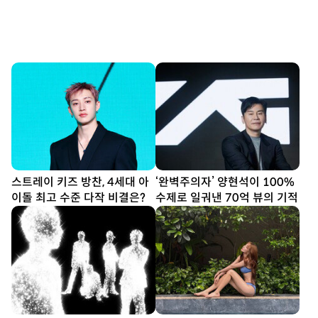
스트레이 키즈 방찬, 4세대 아
‘완벽주의자’ 양현석이 100%
이돌 최고 수준 다작 비결은?
수제로 일궈낸 70억 뷰의 기적