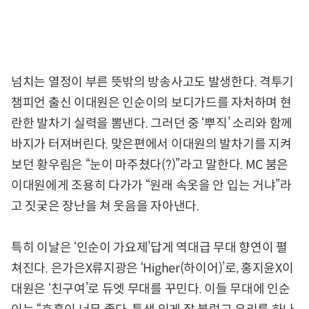
넘치는 열정이 부른 뜻밖의 방송사고도 발생한다. 격투기
챔피언 출신 이대원은 인순이의 보디가드를 자처하며 현
란한 발차기 실력을 뽐낸다. 그러던 중 ‘뿌직’ 소리와 함께
바지가 터져버린다. 맞은편에서 이대원의 발차기를 지켜
보던 황우림은 “눈이 마주쳤다(?)”라고 말한다. MC 붐은
이대원에게 조용히 다가가 “원래 속옷을 안 입는 거냐”라
고 짓궂은 장난을 쳐 웃음을 자아낸다.
특히 이날은 ‘인순이 가요제’답게 역대급 무대 향연이 펼
쳐진다. 은가은X류지광은 ‘Higher(하이어)’로, 홍지윤X이
대원은 ‘친구여’로 듀엣 무대를 꾸민다. 이들 무대에 인순