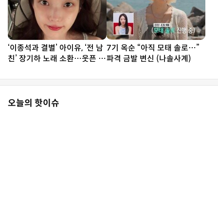
‘이종석과 결별’ 아이유, ‘전 남
7기 옥순 “아직 모태 솔로…”
친’ 장기하 노래 소환…웃픈 타
파격 금발 변신 (나솔사계)
이밍
오늘의 핫이슈