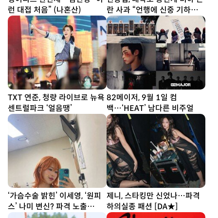
런 대접 처음” (나혼산)
란 사과 “언행에 신중 기하겠
다”
TXT 연준, 청량 라이브로 뉴욕
82메이저, 9월 1일 컴
센트럴파크 ‘얼음땡’
백…‘HEAT’ 남다른 비주얼
‘가슴수술 밝힌’ 이세영, ‘원피
제니, 스타킹만 신었나…파격
스’ 나미 변신? 파격 노출
하의실종 패션 [DA★]
[DA★]