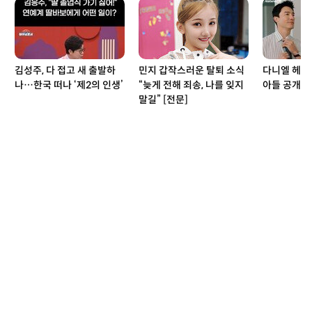
김성주, 다 접고 새 출발하
민지 갑작스러운 탈퇴 소식
다니엘 헤니,
나…한국 떠나 ‘제2의 인생’
“늦게 전해 죄송, 나를 잊지
아들 공개? 
말길” [전문]