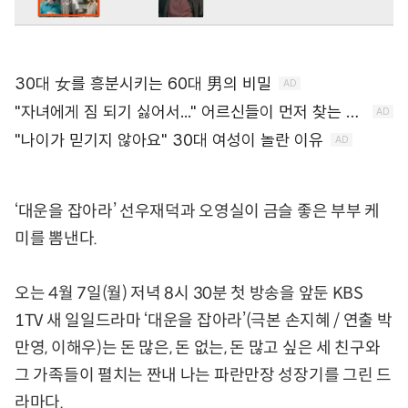
‘대운을 잡아라’ 선우재덕과 오영실이 금슬 좋은 부부 케
미를 뽐낸다.
오는 4월 7일(월) 저녁 8시 30분 첫 방송을 앞둔 KBS
1TV 새 일일드라마 ‘대운을 잡아라’(극본 손지혜 / 연출 박
만영, 이해우)는 돈 많은, 돈 없는, 돈 많고 싶은 세 친구와
그 가족들이 펼치는 짠내 나는 파란만장 성장기를 그린 드
라마다.