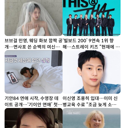
브브걸 민영, 웨딩 화보 깜짝 공
‘빌보드 200’ 9연속 1위 향
개…면사포 쓴 순백의 여신
해…스트레이 키즈 “현재에 최
[DA★]
선다할 것” (종합)[DA현장]
기안84 연애 시작, 수영장 데
이신영 조용히 입대…이미 신
이트 공개…‘기이안 연애’ 첫
병교육 수료 “조금 늦게 소식
티저
전해 죄송”