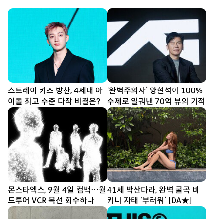
스트레이 키즈 방찬, 4세대 아
‘완벽주의자’ 양현석이 100%
이돌 최고 수준 다작 비결은?
수제로 일궈낸 70억 뷰의 기적
몬스타엑스, 9월 4일 컴백…월
41세 박산다라, 완벽 굴곡 비
드투어 VCR 복선 회수하나
키니 자태 ‘부러워’ [DA★]