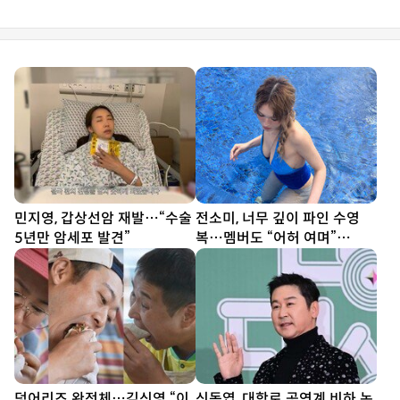
민지영, 갑상선암 재발…“수술
전소미, 너무 깊이 파인 수영
5년만 암세포 발견”
복…멤버도 “어허 여며”
[DA★]
덩어리즈 완전체…김신영 “이
신동엽, 대학로 공연계 비하 논