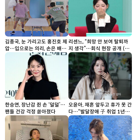
김종국, 눈 가리고도 홍진호 제
리센느, “희망 안 보여 탈퇴까
압…입으로는 의리, 손은 배신
지 생각”…회식 현장 공개 (전
(런닝맨)
참시)
한승연, 장난감 쥔 손 ‘덜덜’…
오윤아, 재혼 앞두고 휴가 못 간
팬들 건강 걱정 쏟아졌다
다…“발달장애 子 취업 1년
차” [SD톡톡]