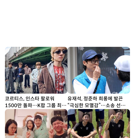
코르티스, 인스타 팔로워
유재석, 정준하 희롱에 발끈
1500만 돌파…K팝 그룹 최단
“극심한 모멸감”…소송 선언
기간
(놀뭐)