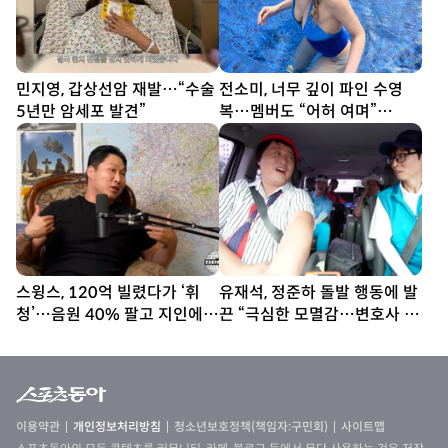
민지영, 갑상선암 재발…“수술
전소미, 너무 깊이 파인 수영
5년만 암세포 발견”
복…멤버도 “어허 여며”
[DA★]
스윙스, 120억 빌렸다가 ‘휘
유재석, 정준하 돌발 행동에 발
청’…음원 40% 팔고 지인에
끈 “극심한 모멸감…변호사 부
20억 빌려 [SD톡톡]
를 것” (놀뭐)
이용약관
개인정보처리방침
청소년보호정책(책임자:구민회)
사이트맵