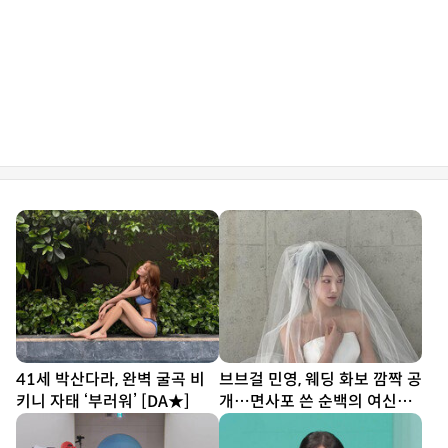
41세 박산다라, 완벽 굴곡 비
브브걸 민영, 웨딩 화보 깜짝 공
키니 자태 ‘부러워’ [DA★]
개…면사포 쓴 순백의 여신
[DA★]