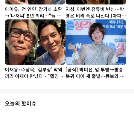
아이유, ‘전 연인’ 장기하 소환
지성, 이번엔 유튜버 변신…박
→‘나저씨’ 8년 의리…“늘 든
병은 비리 폭로 나선다 (아파
든” [SD톡톡]
트)
이재용·주상욱, ‘김부장’ 악역
[공식] 박미선, 암 투병→방송
끼리 이제야 만났다…“촬영 땐
복귀 이어 새 출발…큐브와 6
한 번도 못 봐” [SD셀픽]
년 동행 끝
오늘의 핫이슈