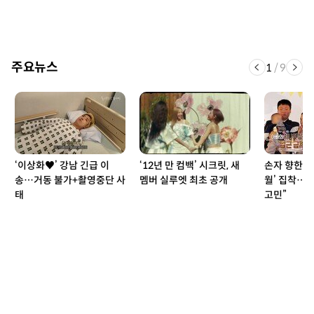
주요뉴스
1
/
9
‘이상화♥’ 강남 긴급 이
‘12년 만 컴백’ 시크릿, 새
손자 향한 시
송…거동 불가+촬영중단 사
멤버 실루엣 최초 공개
월’ 집착…“
태
고민”