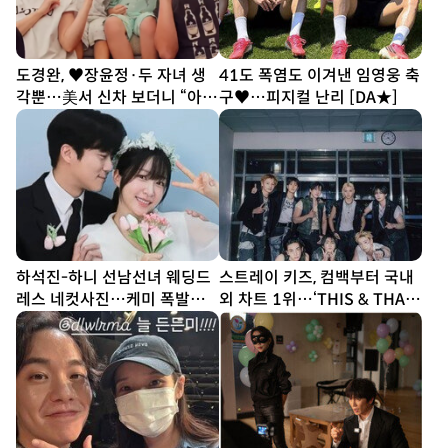
도경완, ♥장윤정·두 자녀 생
41도 폭염도 이겨낸 임영웅 축
각뿐…美서 신차 보더니 “아빠
구♥…피지컬 난리 [DA★]
열심히 할게” [SD톡톡]
하석진-하니 선남선녀 웨딩드
스트레이 키즈, 컴백부터 국내
레스 네컷사진…케미 폭발
외 차트 1위…‘THIS & THAT’
[DA★]
흥행 시동