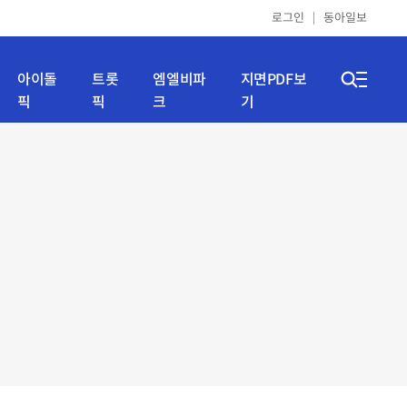
로그인
동아일보
아이돌
트롯
엠엘비파
지면PDF보
픽
픽
크
기