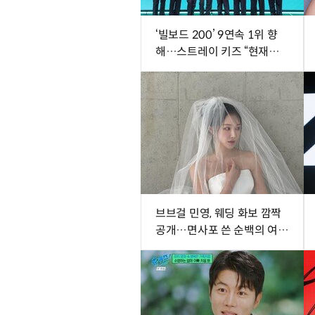
‘빌보드 200’ 9연속 1위 향
해…스트레이 키즈 “현재에
최선다할 것” (종합)[DA현장]
브브걸 민영, 웨딩 화보 깜짝
공개…면사포 쓴 순백의 여신
[DA★]