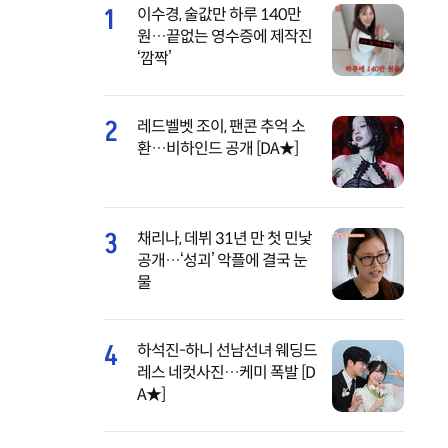
1
이수경, 술값만 하루 140만
원…끝없는 영수증에 제작진
‘깜짝’
2
레드벨벳 조이, 팬콘 추억 소
환…비하인드 공개 [DA★]
3
채리나, 데뷔 31년 만 첫 민낯
공개…‘성괴’ 악플에 결국 눈
물
4
하석진-하니 선남선녀 웨딩드
레스 네컷사진…케미 폭발 [D
A★]