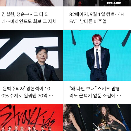
김설현, 청순→시크 다 되
82메이저, 9월 1일 컴백…‘H
네…비하인드도 화보 그 자체
EAT’ 남다른 비주얼
‘완벽주의자’ 양현석이 10
“왜 나만 보내” 스키즈 맏형
0% 수제로 일궈낸 70억 뷰
리노 군백기 앞둔 소감에 승
의 기적
민 “잘 가”