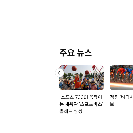
주요 뉴스
[스포츠 7330] 움직이
경정 ‘벼락
는 체육관 ‘스포츠버스’
보
올해도 씽씽