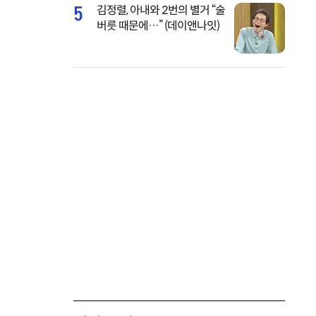
5
김정렬, 아내와 2번의 별거 “술
버릇 때문에…” (데이앤나잇)