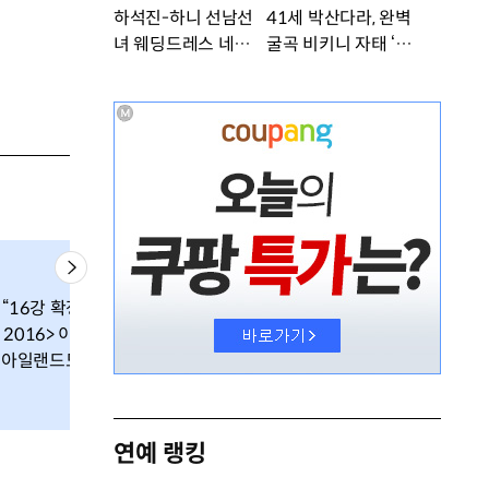
하석진-하니 선남선
41세 박산다라, 완벽
녀 웨딩드레스 네컷사
굴곡 비키니 자태 ‘부
진…케미 폭발 [DA
러워’ [DA★]
★]
“16강 확정 <유로
2016> 이탈리아,
아일랜드도 깰 것”
연예 랭킹