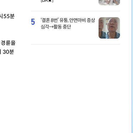
[DA★]
시55분
5
‘결혼 8번’ 유퉁, 안면마비 증상
심각→활동 중단
 경륜을
 30분