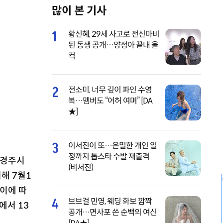
많이 본 기사
M
u
1
황신혜, 29세 사고로 전신마비
t
된 동생 공개…양정아 끝내 울
e
컥
2
전소미, 너무 깊이 파인 수영
복…멤버도 “어허 여며” [DA
★]
3
이서진이 또…은밀한 개인 일
정까지 톱스타 수발 재출격
 경주시
(비서진)
해 7월1
 이에 따
4
브브걸 민영, 웨딩 화보 깜짝
에서 13
공개…면사포 쓴 순백의 여신