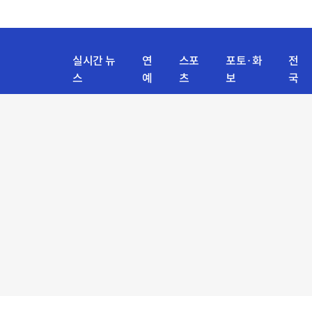
실시간 뉴
연
스포
포토·화
전
스
예
츠
보
국