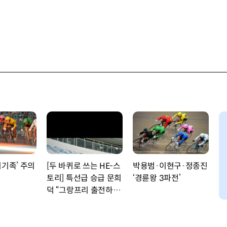
치기족’ 주의
[두 바퀴로 쓰는 HE-스
박용범·이현구·정종진
토리] 특선급 승급 문희
‘경륜왕 3파전’
덕 “그랑프리 출전하고
싶다”