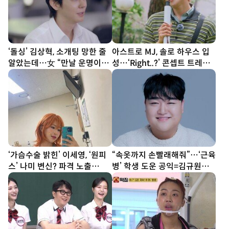
‘돌싱’ 김상혁, 소개팅 망한 줄
아스트로 MJ, 솔로 하우스 입
알았는데…女 “만날 운명이었
성…‘Right..?’ 콘셉트 트레일
나” (신랑수업2)
러 공개
‘가슴수술 밝힌’ 이세영, ‘원피
“속옷까지 손빨래해줘”…‘근육
스’ 나미 변신? 파격 노출
병’ 학생 도운 공익=김규원
[DA★]
[DA이슈]