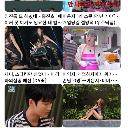
임진록 또 하곘네…홍진호 “페
이은지 “왜 소문 안 난 거야”…
이커 못 이겨도 임요한 내 발
개업당일 절망적 (우주떡집)
밑” (아형)
제니, 스타킹만 신었나…파격
이영지, 개업하자마자 위기…
하의실종 패션 [DA★]
손님 ‘0명’→이은지·미미·안
유진 ‘노조 결성’ (우주떡집)