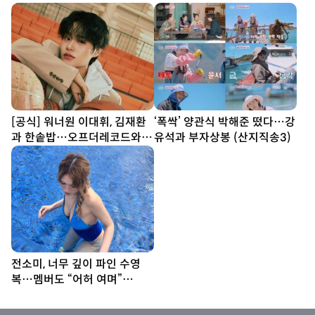
[공식] 워너원 이대휘, 김재환
‘폭싹’ 양관식 박해준 떴다…강
과 한솥밥…오프더레코드와
유석과 부자상봉 (산지직송3)
전속계약
전소미, 너무 깊이 파인 수영
복…멤버도 “어허 여며”
[DA★]