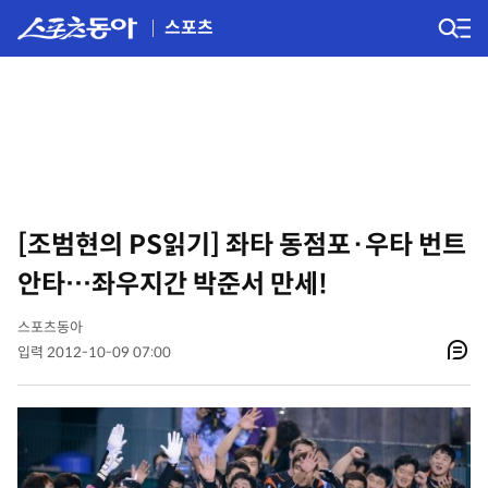
스포츠
[조범현의 PS읽기] 좌타 동점포·우타 번트
안타…좌우지간 박준서 만세!
스포츠동아
입력 2012-10-09 07:00