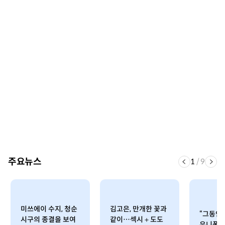
주요뉴스
1
/
9
미쓰에이 수지, 청순
김고은, 만개한 꽃과
“그동안
시구의 종결을 보여
같이…섹시＋도도
유니폼 