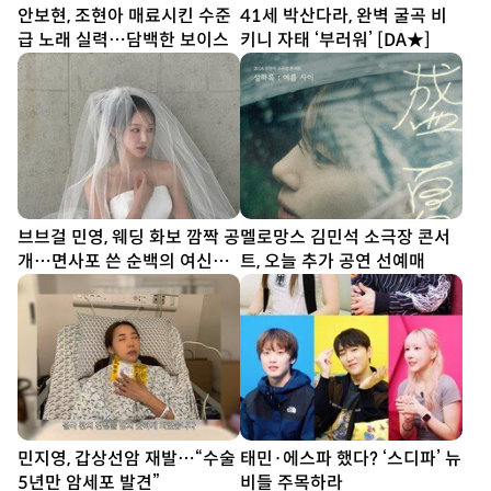
안보현, 조현아 매료시킨 수준
41세 박산다라, 완벽 굴곡 비
급 노래 실력…담백한 보이스
키니 자태 ‘부러워’ [DA★]
브브걸 민영, 웨딩 화보 깜짝 공
멜로망스 김민석 소극장 콘서
개…면사포 쓴 순백의 여신
트, 오늘 추가 공연 선예매
[DA★]
민지영, 갑상선암 재발…“수술
태민·에스파 했다? ‘스디파’ 뉴
5년만 암세포 발견”
비들 주목하라