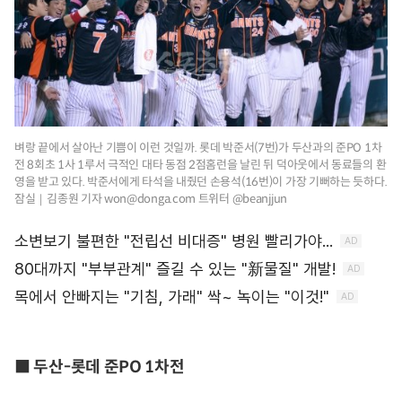
벼랑 끝에서 살아난 기쁨이 이런 것일까. 롯데 박준서(7번)가 두산과의 준PO 1차
전 8회초 1사 1루서 극적인 대타 동점 2점홈런을 날린 뒤 덕아웃에서 동료들의 환
영을 받고 있다. 박준서에게 타석을 내줬던 손용석(16번)이 가장 기뻐하는 듯하다.
잠실｜김종원 기자 won@donga.com 트위터 @beanjjun
■ 두산-롯데 준PO 1차전