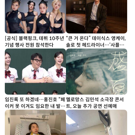
[공식] 블랙핑크, 데뷔 10주년
“큰 거 온다” 데이식스 영케이,
기념 행사 전원 참석한다
솔로 첫 헤드라이너…‘사플페’
출격
임진록 또 하겠네…홍진호 “페
멜로망스 김민석 소극장 콘서
이커 못 이겨도 임요한 내 발
트, 오늘 추가 공연 선예매
밑” (아형)