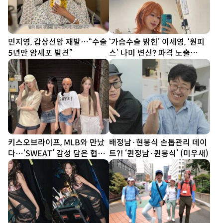
민지영, 갑상선암 재발…“수술
‘가슴수술 밝힌’ 이세영, ‘원피
5년만 암세포 발견”
스’ 나미 변신? 파격 노출
[DA★]
키스오브라이프, MLB와 만났
배정남·현봉식 손톱관리 데이
다…‘SWEAT’ 감성 담은 협업
트?! ‘퀸정남·퀸봉식’ (미우새)
공개