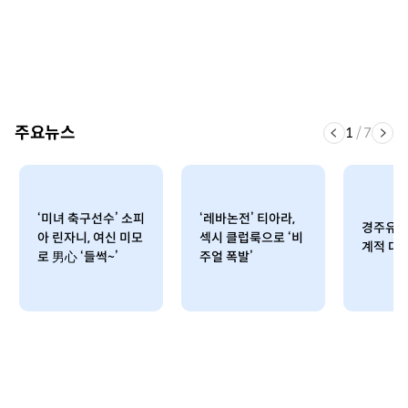
주요뉴스
1
/
7
‘미녀 축구선수’ 소피
‘레바논전’ 티아라,
경주유소
아 린자니, 여신 미모
섹시 클럽룩으로 ‘비
계적 대
로 男心 ‘들썩~’
주얼 폭발’