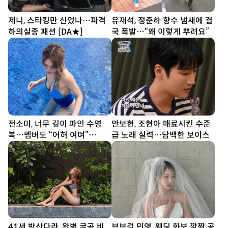
제니, 스타킹만 신었나…파격
유재석, 정준하 향수 냄새에 결
하의실종 패션 [DA★]
국 폭발…“왜 이렇게 뿌려요”
전소미, 너무 깊이 파인 수영
안보현, 조현아 매료시킨 수준
복…멤버도 “어허 여며”
급 노래 실력…담백한 보이스
[DA★]
41세 박산다라, 완벽 굴곡 비
브브걸 민영, 웨딩 화보 깜짝 공