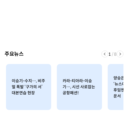
주요뉴스
1
/
8
양승은 아
이승기-수지…, 비주
카라-티아라-이승
‘뉴스데
얼 폭발 ‘구가의 서’
기…, 시선 사로잡는
후임엔 
대본연습 현장
공항패션!
운서