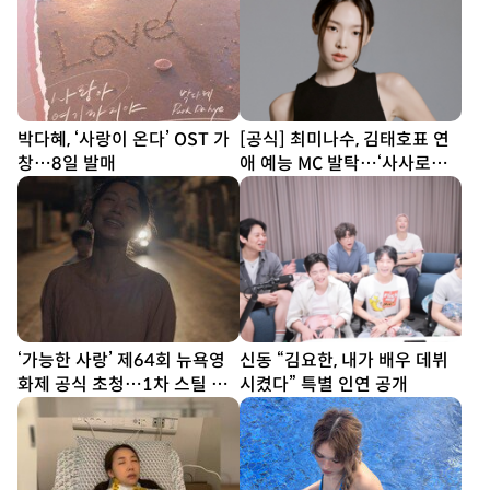
박다혜, ‘사랑이 온다’ OST 가
[공식] 최미나수, 김태호표 연
창…8일 발매
애 예능 MC 발탁…‘사사로운
만남추구’ 이끈다
‘가능한 사랑’ 제64회 뉴욕영
신동 “김요한, 내가 배우 데뷔
화제 공식 초청…1차 스틸 공
시켰다” 특별 인연 공개
개