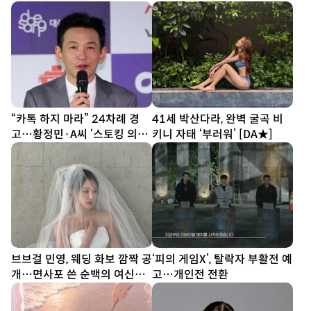
대
“카톡 하지 마라” 24차례 경
41세 박산다라, 완벽 굴곡 비
고…황정민·A씨 ‘스토킹 의혹’
키니 자태 ‘부러워’ [DA★]
두고 공방 전면전
브브걸 민영, 웨딩 화보 깜짝 공
‘피의 게임X’, 탈락자 부활전 예
개…면사포 쓴 순백의 여신
고…개인전 전환
[DA★]