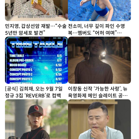
민지영, 갑상선암 재발…“수술
전소미, 너무 깊이 파인 수영
5년만 암세포 발견”
복…멤버도 “어허 여며”
[DA★]
[공식] 김희재, 오는 9월 7일
이창동 신작 ‘가능한 사랑’, 뉴
정규 3집 ‘REVERB’로 컴백
욕영화제 메인 슬레이트 공식
초청