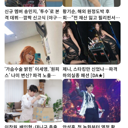
신규 멤버 송민지, ‘투수’로 본
황기순, 해외 원정도박 후
격 데뷔…깜짝 신고식 (야구여
회…“전 재산 잃고 필리핀서
왕2)
숨어 지냈다”
‘가슴수술 밝힌’ 이세영, ‘원피
제니, 스타킹만 신었나…파격
스’ 나미 변신? 파격 노출
하의실종 패션 [DA★]
[DA★]
이찬원, 배인혁·대니구 총출
안성훈, 첫 녹화부터 열정 활