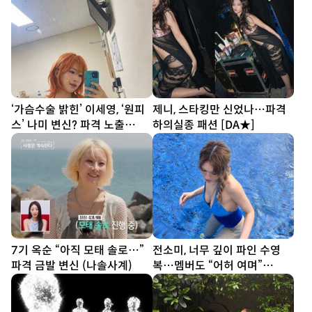
‘가슴수술 밝힌’ 이세영, ‘원피
제니, 스타킹만 신었나…파격
스’ 나미 변신? 파격 노출
하의실종 패션 [DA★]
[DA★]
7기 옥순 “아직 모태 솔로…”
전소미, 너무 깊이 파인 수영
파격 금발 변신 (나솔사계)
복…멤버도 “어허 여며”
[DA★]