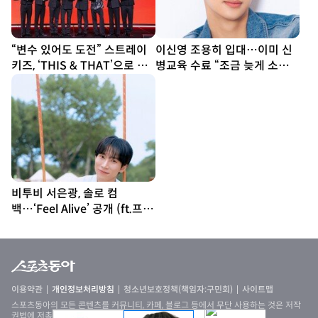
“변수 있어도 도전” 스트레이
이신영 조용히 입대…이미 신
키즈, ‘THIS & THAT’으로 보
병교육 수료 “조금 늦게 소식
여줄 새 얼굴 [종합]
전해 죄송”
비투비 서은광, 솔로 컴
백…‘Feel Alive’ 공개 (ft.프니
엘)
이용약관
개인정보처리방침
청소년보호정책(책임자:구민회)
사이트맵
스포츠동아의 모든 콘텐츠를 커뮤니티, 카페, 블로그 등에서 무단 사용하는 것은 저작
권법에 저촉되며, 법적 제재를 받을 수 있습니다