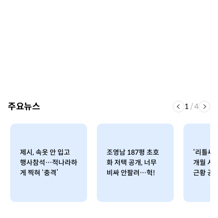
주요뉴스
1
/
4
제시, 속옷 안 입고
조영남 187평 초호
‘리틀싸이
행사참석…적나라하
화 저택 공개, 너무
개월 시
게 찍혀 ‘충격’
비싸 안팔려…헉!
근황 공개