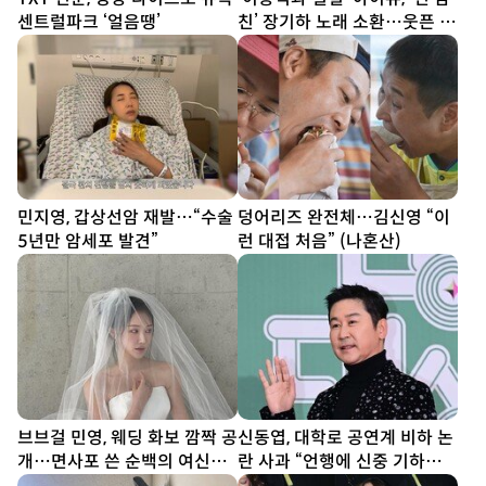
센트럴파크 ‘얼음땡’
친’ 장기하 노래 소환…웃픈 타
이밍
민지영, 갑상선암 재발…“수술
덩어리즈 완전체…김신영 “이
5년만 암세포 발견”
런 대접 처음” (나혼산)
브브걸 민영, 웨딩 화보 깜짝 공
신동엽, 대학로 공연계 비하 논
개…면사포 쓴 순백의 여신
란 사과 “언행에 신중 기하겠
[DA★]
다”